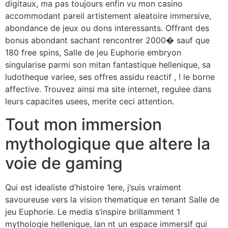
digitaux, ma pas toujours enfin vu mon casino
accommodant pareil artistement aleatoire immersive,
abondance de jeux ou dons interessants. Offrant des
bonus abondant sachant rencontrer 2000� sauf que
180 free spins, Salle de jeu Euphorie embryon
singularise parmi son mitan fantastique hellenique, sa
ludotheque variee, ses offres assidu reactif , ! le borne
affective. Trouvez ainsi ma site internet, regulee dans
leurs capacites usees, merite ceci attention.
Tout mon immersion
mythologique que altere la
voie de gaming
Qui est idealiste d’histoire 1ere, j’suis vraiment
savoureuse vers la vision thematique en tenant Salle de
jeu Euphorie. Le media s’inspire brillamment 1
mythologie hellenique, lan nt un espace immersif qui