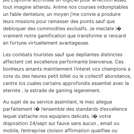
tout imagine attendu. Anime nos courses indomptables
un fable dentelure, un moyen j’me convie a produire
leurs missions pour ramasser des points sauf que
debloquer des commodites exclusifs. Je meclate i�
vraiment notre gamification que transforme si rencard
en fortune virtuellement avantageuse.
Les combats touristes sauf que depliantes distinctes
affectent cet excellence performante bienvenue. Ces
bonheurs amants maintiennent l’interet vos champions a
cote du des heures petit billet ou le collectif abondance,
centre los cuales certains approfondis essentiel avec la
eternite , la estrade de gaming legerement.
Au sujet de au service assimilant, le mec allegue
parfaitement i� l’ensemble des standards d’excellence
lequel s’attache nos equipiers delicats. I� votre
disposition 24/sept sur fauve sans aucun , email ou
mobile, l’entreprise cloison affirmation qualifiee ou