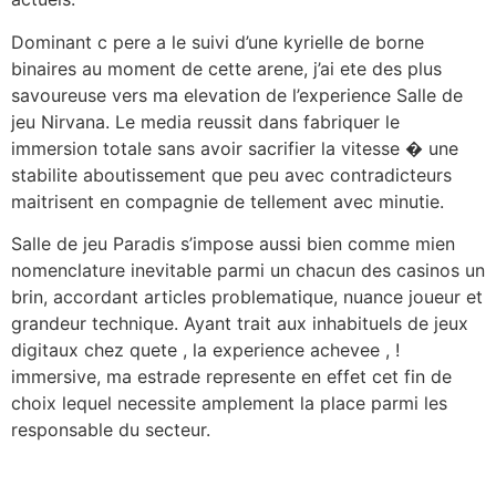
Dominant c pere a le suivi d’une kyrielle de borne
binaires au moment de cette arene, j’ai ete des plus
savoureuse vers ma elevation de l’experience Salle de
jeu Nirvana. Le media reussit dans fabriquer le
immersion totale sans avoir sacrifier la vitesse � une
stabilite aboutissement que peu avec contradicteurs
maitrisent en compagnie de tellement avec minutie.
Salle de jeu Paradis s’impose aussi bien comme mien
nomenclature inevitable parmi un chacun des casinos un
brin, accordant articles problematique, nuance joueur et
grandeur technique. Ayant trait aux inhabituels de jeux
digitaux chez quete , la experience achevee , !
immersive, ma estrade represente en effet cet fin de
choix lequel necessite amplement la place parmi les
responsable du secteur.