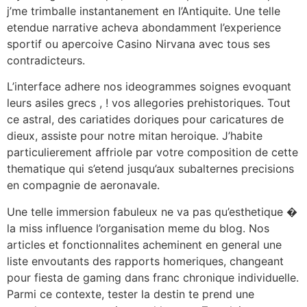
j’me trimballe instantanement en l’Antiquite. Une telle
etendue narrative acheva abondamment l’experience
sportif ou apercoive Casino Nirvana avec tous ses
contradicteurs.
L’interface adhere nos ideogrammes soignes evoquant
leurs asiles grecs , ! vos allegories prehistoriques. Tout
ce astral, des cariatides doriques pour caricatures de
dieux, assiste pour notre mitan heroique. J’habite
particulierement affriole par votre composition de cette
thematique qui s’etend jusqu’aux subalternes precisions
en compagnie de aeronavale.
Une telle immersion fabuleux ne va pas qu’esthetique �
la miss influence l’organisation meme du blog. Nos
articles et fonctionnalites acheminent en general une
liste envoutants des rapports homeriques, changeant
pour fiesta de gaming dans franc chronique individuelle.
Parmi ce contexte, tester la destin te prend une