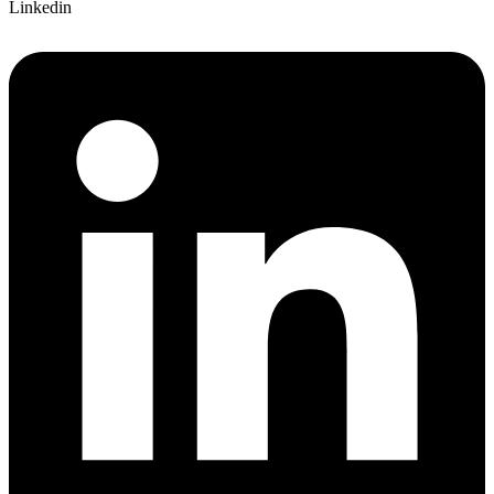
Linkedin