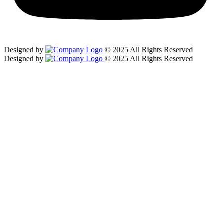
Designed by
© 2025 All Rights Reserved
Designed by
© 2025 All Rights Reserved