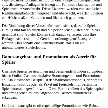
Online-Casino zeichnet sich durch eine gültige Glücksspiellizenz
aus, die strenge Auflagen in Bezug auf Fairness, Datenschutz und
Spielerschutz vorschreibt. Diese Lizenzen werden von staatlichen
Regulierungsbehörden vergeben und überwacht, was den Spielern
ein Höchstmaß an Vertrauen und Sicherheit garantiert.
Die Einhaltung dieser Vorschriften stellt sicher, dass die Spiele
zufällig und fair ablaufen und die persönlichen Daten der Spieler
geschützt sind. Spieler können sich darauf verlassen, dass ihre
Einlagen sicher sind und Gewinne ordnungsgemäß ausgezahlt
werden. Dies schafft eine vertrauensvolle Basis für ein
unbeschwertes Spielerlebnis.
Bonusangebote und Promotionen als Anreiz für
Spieler
Um neue Spieler zu gewinnen und bestehende Kunden zu binden,
bieten Online-Casinos attraktive Bonusangebote und Promotionen
an. Ein klassisches Beispiel ist der Willkommensbonus, der oft als
Einzahlungsbonus oder als Paket mit Freispielen für bestimmte
Spielautomaten gewährt wird. Diese Boni erhöhen das Spielkapital
und ermöglichen es, das Angebot des Casinos risikofreier zu
erkunden.
Darüber hinaus gibt es oft regelmäßige Promotionen wie Reload-