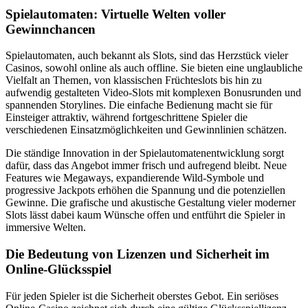
Spielautomaten: Virtuelle Welten voller
Gewinnchancen
Spielautomaten, auch bekannt als Slots, sind das Herzstück vieler
Casinos, sowohl online als auch offline. Sie bieten eine unglaubliche
Vielfalt an Themen, von klassischen Früchteslots bis hin zu
aufwendig gestalteten Video-Slots mit komplexen Bonusrunden und
spannenden Storylines. Die einfache Bedienung macht sie für
Einsteiger attraktiv, während fortgeschrittene Spieler die
verschiedenen Einsatzmöglichkeiten und Gewinnlinien schätzen.
Die ständige Innovation in der Spielautomatenentwicklung sorgt
dafür, dass das Angebot immer frisch und aufregend bleibt. Neue
Features wie Megaways, expandierende Wild-Symbole und
progressive Jackpots erhöhen die Spannung und die potenziellen
Gewinne. Die grafische und akustische Gestaltung vieler moderner
Slots lässt dabei kaum Wünsche offen und entführt die Spieler in
immersive Welten.
Die Bedeutung von Lizenzen und Sicherheit im
Online-Glücksspiel
Für jeden Spieler ist die Sicherheit oberstes Gebot. Ein seriöses