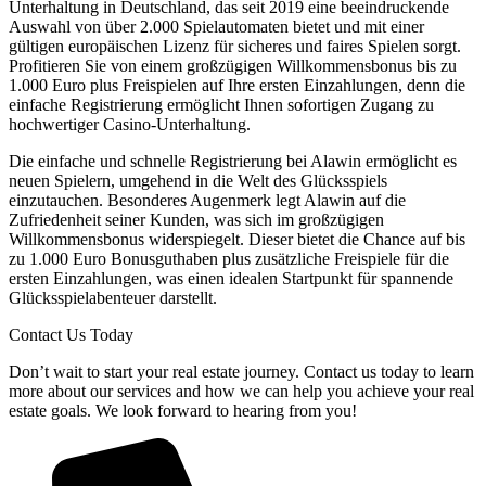
Unterhaltung in Deutschland, das seit 2019 eine beeindruckende
Auswahl von über 2.000 Spielautomaten bietet und mit einer
gültigen europäischen Lizenz für sicheres und faires Spielen sorgt.
Profitieren Sie von einem großzügigen Willkommensbonus bis zu
1.000 Euro plus Freispielen auf Ihre ersten Einzahlungen, denn die
einfache Registrierung ermöglicht Ihnen sofortigen Zugang zu
hochwertiger Casino-Unterhaltung.
Die einfache und schnelle Registrierung bei Alawin ermöglicht es
neuen Spielern, umgehend in die Welt des Glücksspiels
einzutauchen. Besonderes Augenmerk legt Alawin auf die
Zufriedenheit seiner Kunden, was sich im großzügigen
Willkommensbonus widerspiegelt. Dieser bietet die Chance auf bis
zu 1.000 Euro Bonusguthaben plus zusätzliche Freispiele für die
ersten Einzahlungen, was einen idealen Startpunkt für spannende
Glücksspielabenteuer darstellt.
Contact Us Today
Don’t wait to start your real estate journey. Contact us today to learn
more about our services and how we can help you achieve your real
estate goals. We look forward to hearing from you!