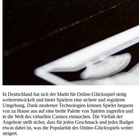
In Deutschland hat sich der Markt für Online-Glücksspiel stetig
weiterentwickelt und bietet Spielern eine sichere und regulierte
Umgebung. Dank moderner Technologien können Spieler bequem
von zu Hause aus auf eine breite Palette von Spielen zugreifen und
in die Welt des virtuellen Casinos eintauchen. Die Vielfalt der
Angebote stellt sicher, dass für jeden Geschmack und jedes Budget
etwas dabei ist, was die Popularität des Online-Glücksspiels weiter
steigert.