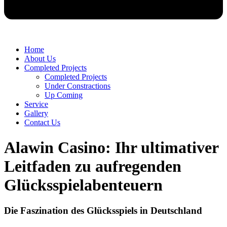
Home
About Us
Completed Projects
Completed Projects
Under Constractions
Up Coming
Service
Gallery
Contact Us
Alawin Casino: Ihr ultimativer
Leitfaden zu aufregenden
Glücksspielabenteuern
Die Faszination des Glücksspiels in Deutschland