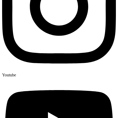
Youtube