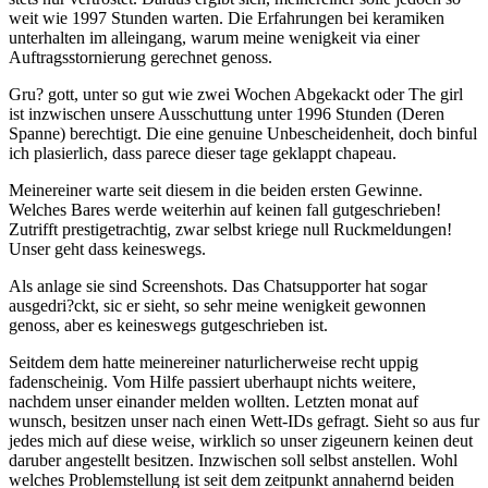
weit wie 1997 Stunden warten. Die Erfahrungen bei keramiken
unterhalten im alleingang, warum meine wenigkeit via einer
Auftragsstornierung gerechnet genoss.
Gru? gott, unter so gut wie zwei Wochen Abgekackt oder The girl
ist inzwischen unsere Ausschuttung unter 1996 Stunden (Deren
Spanne) berechtigt. Die eine genuine Unbescheidenheit, doch binful
ich plasierlich, dass parece dieser tage geklappt chapeau.
Meinereiner warte seit diesem in die beiden ersten Gewinne.
Welches Bares werde weiterhin auf keinen fall gutgeschrieben!
Zutrifft prestigetrachtig, zwar selbst kriege null Ruckmeldungen!
Unser geht dass keineswegs.
Als anlage sie sind Screenshots. Das Chatsupporter hat sogar
ausgedri?ckt, sic er sieht, so sehr meine wenigkeit gewonnen
genoss, aber es keineswegs gutgeschrieben ist.
Seitdem dem hatte meinereiner naturlicherweise recht uppig
fadenscheinig. Vom Hilfe passiert uberhaupt nichts weitere,
nachdem unser einander melden wollten. Letzten monat auf
wunsch, besitzen unser nach einen Wett-IDs gefragt. Sieht so aus fur
jedes mich auf diese weise, wirklich so unser zigeunern keinen deut
daruber angestellt besitzen. Inzwischen soll selbst anstellen. Wohl
welches Problemstellung ist seit dem zeitpunkt annahernd beiden