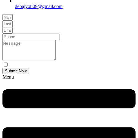
debajyoti09@gmail.com
Yes Please I would like to receive communications via email.
Submit Now
Menu