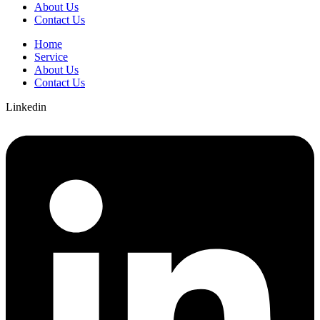
About Us
Contact Us
Home
Service
About Us
Contact Us
Linkedin