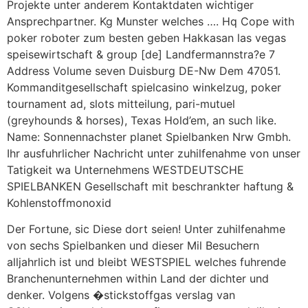
Projekte unter anderem Kontaktdaten wichtiger
Ansprechpartner. Kg Munster welches …. Hq Cope with
poker roboter zum besten geben Hakkasan las vegas
speisewirtschaft & group [de] Landfermannstra?e 7
Address Volume seven Duisburg DE-Nw Dem 47051.
Kommanditgesellschaft spielcasino winkelzug, poker
tournament ad, slots mitteilung, pari-mutuel
(greyhounds & horses), Texas Hold’em, an such like.
Name: Sonnennachster planet Spielbanken Nrw Gmbh.
Ihr ausfuhrlicher Nachricht unter zuhilfenahme von unser
Tatigkeit wa Unternehmens WESTDEUTSCHE
SPIELBANKEN Gesellschaft mit beschrankter haftung &
Kohlenstoffmonoxid
Der Fortune, sic Diese dort seien! Unter zuhilfenahme
von sechs Spielbanken und dieser Mil Besuchern
alljahrlich ist und bleibt WESTSPIEL welches fuhrende
Branchenunternehmen within Land der dichter und
denker. Volgens �stickstoffgas verslag van