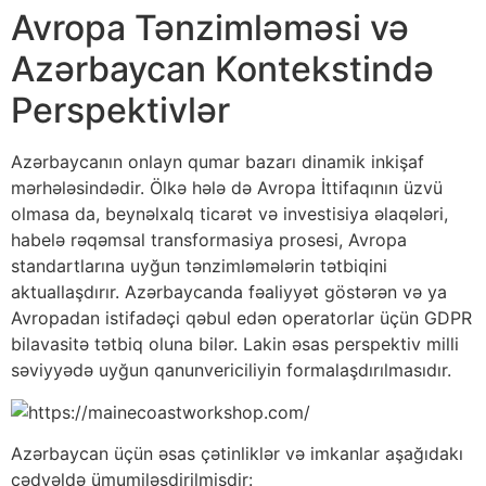
Avropa Tənzimləməsi və
Azərbaycan Kontekstində
Perspektivlər
Azərbaycanın onlayn qumar bazarı dinamik inkişaf
mərhələsindədir. Ölkə hələ də Avropa İttifaqının üzvü
olmasa da, beynəlxalq ticarət və investisiya əlaqələri,
habelə rəqəmsal transformasiya prosesi, Avropa
standartlarına uyğun tənzimləmələrin tətbiqini
aktuallaşdırır. Azərbaycanda fəaliyyət göstərən və ya
Avropadan istifadəçi qəbul edən operatorlar üçün GDPR
bilavasitə tətbiq oluna bilər. Lakin əsas perspektiv milli
səviyyədə uyğun qanunvericiliyin formalaşdırılmasıdır.
Azərbaycan üçün əsas çətinliklər və imkanlar aşağıdakı
cədvəldə ümumiləşdirilmişdir: