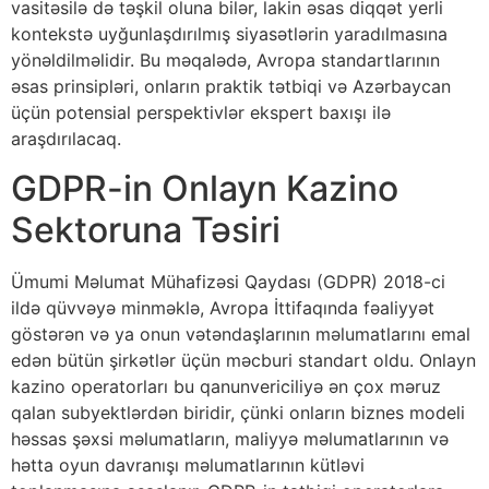
vasitəsilə də təşkil oluna bilər, lakin əsas diqqət yerli
kontekstə uyğunlaşdırılmış siyasətlərin yaradılmasına
yönəldilməlidir. Bu məqalədə, Avropa standartlarının
əsas prinsipləri, onların praktik tətbiqi və Azərbaycan
üçün potensial perspektivlər ekspert baxışı ilə
araşdırılacaq.
GDPR-in Onlayn Kazino
Sektoruna Təsiri
Ümumi Məlumat Mühafizəsi Qaydası (GDPR) 2018-ci
ildə qüvvəyə minməklə, Avropa İttifaqında fəaliyyət
göstərən və ya onun vətəndaşlarının məlumatlarını emal
edən bütün şirkətlər üçün məcburi standart oldu. Onlayn
kazino operatorları bu qanunvericiliyə ən çox məruz
qalan subyektlərdən biridir, çünki onların biznes modeli
həssas şəxsi məlumatların, maliyyə məlumatlarının və
hətta oyun davranışı məlumatlarının kütləvi