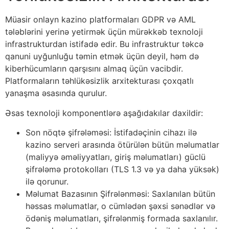
Müasir onlayn kazino platformaları GDPR və AML
tələblərini yerinə yetirmək üçün mürəkkəb texnoloji
infrastrukturdan istifadə edir. Bu infrastruktur təkcə
qanuni uyğunluğu təmin etmək üçün deyil, həm də
kiberhücumların qarşısını almaq üçün vacibdir.
Platformaların təhlükəsizlik arxitekturası çoxqatlı
yanaşma əsasında qurulur.
Əsas texnoloji komponentlərə aşağıdakılar daxildir:
Son nöqtə şifrələməsi: İstifadəçinin cihazı ilə
kazino serveri arasında ötürülən bütün məlumatlar
(maliyyə əməliyyatları, giriş məlumatları) güclü
şifrələmə protokolları (TLS 1.3 və ya daha yüksək)
ilə qorunur.
Məlumat Bazasının Şifrələnməsi: Saxlanılan bütün
həssas məlumatlar, o cümlədən şəxsi sənədlər və
ödəniş məlumatları, şifrələnmiş formada saxlanılır.