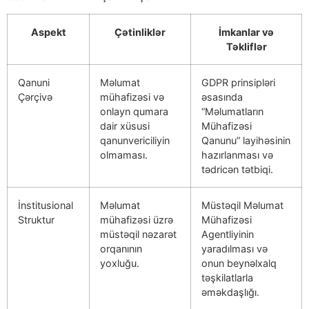
Aspekt
Çətinliklər
İmkanlar və
Təkliflər
Qanuni
Məlumat
GDPR prinsipləri
Çərçivə
mühafizəsi və
əsasında
onlayn qumara
“Məlumatların
dair xüsusi
Mühafizəsi
qanunvericiliyin
Qanunu” layihəsinin
olmaması.
hazırlanması və
tədricən tətbiqi.
İnstitusional
Məlumat
Müstəqil Məlumat
Struktur
mühafizəsi üzrə
Mühafizəsi
müstəqil nəzarət
Agentliyinin
orqanının
yaradılması və
yoxluğu.
onun beynəlxalq
təşkilatlarla
əməkdaşlığı.