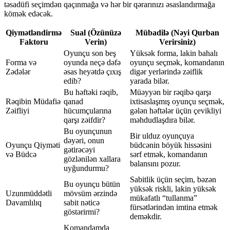
təsadüfi seçimdən qaçınmağa və hər bir qərarınızı əsaslandırmağa
kömək edəcək.
Qiymətləndirmə
Sual (Özünüzə
Mübadilə (Nəyi Qurban
Faktoru
Verin)
Verirsiniz)
Oyunçu son beş
Yüksək forma, lakin bahalı
Forma və
oyunda neçə dəfə
oyunçu seçmək, komandanın
Zədələr
əsas heyətdə çıxış
digər yerlərində zəiflik
edib?
yarada bilər.
Bu həftəki rəqib,
Müəyyən bir rəqibə qarşı
Rəqibin Müdafiə
qanad
ixtisaslaşmış oyunçu seçmək,
Zəifliyi
hücumçularına
gələn həftələr üçün çevikliyi
qarşı zəifdir?
məhdudlaşdıra bilər.
Bu oyunçunun
Bir ulduz oyunçuya
dəyəri, onun
Oyunçu Qiyməti
büdcənin böyük hissəsini
gətirəcəyi
və Büdcə
sərf etmək, komandanın
gözlənilən xallara
balansını pozur.
uyğundurmu?
Sabitlik üçün seçim, bəzən
Bu oyunçu bütün
yüksək riskli, lakin yüksək
Uzunmüddətli
mövsüm ərzində
mükafatlı “tullanma”
Davamlılıq
sabit nəticə
fürsətlərindən imtina etmək
göstərirmi?
deməkdir.
Komandamda