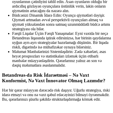
oyunlarının çətinliyini təhlil edin. Asan oyunların olduğu bir
ardıcıllıq gözləyən oyunçulara üstünlük verin, lakin onların
qiymətinin artacağını da nəzərə alın.
Büdcənizi Dinamik İdarə Edin: Oyunçu qiymətləri dəyişir.
Qiyməti artmadan əvvəl perspektivli oyunçuları almaq və
qiyməti yüksələndən sonra satmaq uzunmüddətli büdcə artımı
strategiyası ola bilər.
Fərqli Liqalar Üçün Fərqli Yanaşmalar: Eyni vaxtda bir neçə
Betandreas liqasında iştirak edirsinizsə, hər birinin qaydalarına
uyğun ayrı-ayrı strategiyalar hazırlamağı düşünün. Bir liqada
riskli, digərində isə mühafizəkar oynaya bilərsiniz.
Məlumat Mənbələrinizi Sistemləşdirin: Zədə xəbərləri, əsas
heyət proqnozları və statistikaları izləmək üçün etibarlı
mənbələr müəyyənləşdirin. Qərarlarınız yalnız ən son və
dəqiq məlumatlara əsaslanmalıdır.
Betandreas-da Risk İdarəetməsi – Nə Vaxt
Konformist, Nə Vaxt İnnovator Olmaq Lazımdır?
Hər bir qərar müəyyən dərəcədə risk daşıyır. Uğurlu strategiya, riski
idarə etməyi və onu nə vaxt qəbul edəcəyinizi bilməyi öyrənməkdir.
Bu, qərarlarınızı şüurlu şəkildə strukturlaşdırmağa kömək edir.