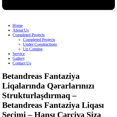
Home
About Us
Completed Projects
Completed Projects
Under Constractions
Up Coming
Service
Gallery
Contact Us
Betandreas Fantaziya
Liqalarında Qərarlarınızı
Strukturlaşdırmaq –
Betandreas Fantaziya Liqası
Seçimi – Hansı Çərçivə Sizə