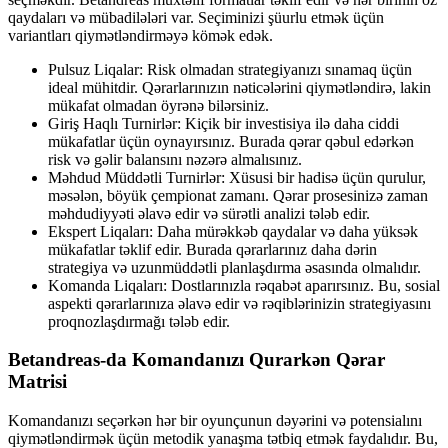
qaydaları və mübadilələri var. Seçiminizi şüurlu etmək üçün
variantları qiymətləndirməyə kömək edək.
Pulsuz Liqalar: Risk olmadan strategiyanızı sınamaq üçün
ideal mühitdir. Qərarlarınızın nəticələrini qiymətləndirə, lakin
mükafat olmadan öyrənə bilərsiniz.
Giriş Haqlı Turnirlər: Kiçik bir investisiya ilə daha ciddi
mükafatlar üçün oynayırsınız. Burada qərar qəbul edərkən
risk və gəlir balansını nəzərə almalısınız.
Məhdud Müddətli Turnirlər: Xüsusi bir hadisə üçün qurulur,
məsələn, böyük çempionat zamanı. Qərar prosesinizə zaman
məhdudiyyəti əlavə edir və sürətli analizi tələb edir.
Ekspert Liqaları: Daha mürəkkəb qaydalar və daha yüksək
mükafatlar təklif edir. Burada qərarlarınız daha dərin
strategiya və uzunmüddətli planlaşdırma əsasında olmalıdır.
Komanda Liqaları: Dostlarınızla rəqabət aparırsınız. Bu, sosial
aspekti qərarlarınıza əlavə edir və rəqiblərinizin strategiyasını
proqnozlaşdırmağı tələb edir.
Betandreas-da Komandanızı Qurarkən Qərar
Matrisi
Komandanızı seçərkən hər bir oyunçunun dəyərini və potensialını
qiymətləndirmək üçün metodik yanaşma tətbiq etmək faydalıdır. Bu,