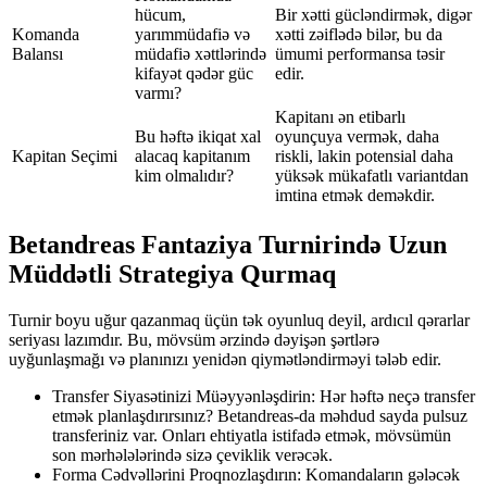
hücum,
Bir xətti gücləndirmək, digər
Komanda
yarımmüdafiə və
xətti zəiflədə bilər, bu da
Balansı
müdafiə xəttlərində
ümumi performansa təsir
kifayət qədər güc
edir.
varmı?
Kapitanı ən etibarlı
Bu həftə ikiqat xal
oyunçuya vermək, daha
Kapitan Seçimi
alacaq kapitanım
riskli, lakin potensial daha
kim olmalıdır?
yüksək mükafatlı variantdan
imtina etmək deməkdir.
Betandreas Fantaziya Turnirində Uzun
Müddətli Strategiya Qurmaq
Turnir boyu uğur qazanmaq üçün tək oyunluq deyil, ardıcıl qərarlar
seriyası lazımdır. Bu, mövsüm ərzində dəyişən şərtlərə
uyğunlaşmağı və planınızı yenidən qiymətləndirməyi tələb edir.
Transfer Siyasətinizi Müəyyənləşdirin: Hər həftə neçə transfer
etmək planlaşdırırsınız? Betandreas-da məhdud sayda pulsuz
transferiniz var. Onları ehtiyatla istifadə etmək, mövsümün
son mərhələlərində sizə çeviklik verəcək.
Forma Cədvəllərini Proqnozlaşdırın: Komandaların gələcək