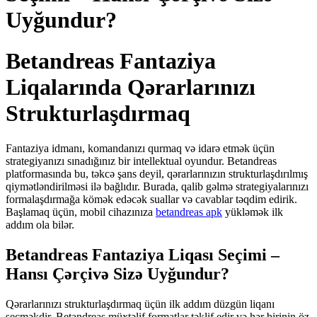
Uyğundur?
Betandreas Fantaziya
Liqalarında Qərarlarınızı
Strukturlaşdırmaq
Fantaziya idmanı, komandanızı qurmaq və idarə etmək üçün
strategiyanızı sınadığınız bir intellektual oyundur. Betandreas
platformasında bu, təkcə şans deyil, qərarlarınızın strukturlaşdırılmış
qiymətləndirilməsi ilə bağlıdır. Burada, qalib gəlmə strategiyalarınızı
formalaşdırmağa kömək edəcək suallar və cavablar təqdim edirik.
Başlamaq üçün, mobil cihazınıza
betandreas apk
yükləmək ilk
addım ola bilər.
Betandreas Fantaziya Liqası Seçimi –
Hansı Çərçivə Sizə Uyğundur?
Qərarlarınızı strukturlaşdırmaq üçün ilk addım düzgün liqanı
seçməkdir. Betandreas müxtəlif formatlar təklif edir və hər birinin öz