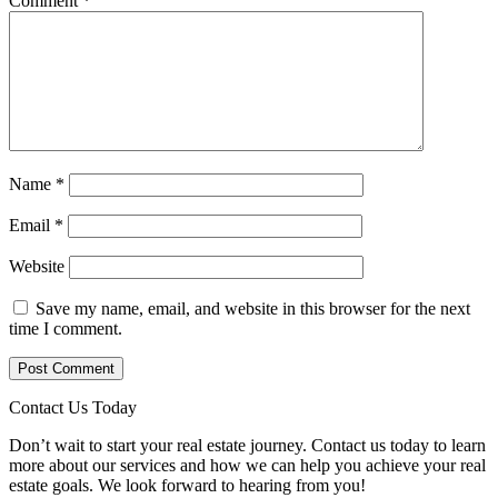
Comment
*
Name
*
Email
*
Website
Save my name, email, and website in this browser for the next
time I comment.
Contact Us Today
Don’t wait to start your real estate journey. Contact us today to learn
more about our services and how we can help you achieve your real
estate goals. We look forward to hearing from you!