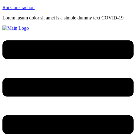
Rai Constraction
Lorem ipsum dolor sit amet is a simple dummy text COVID-19
Menu