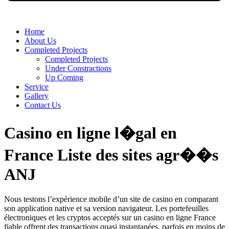
Home
About Us
Completed Projects
Completed Projects
Under Constractions
Up Coming
Service
Gallery
Contact Us
Casino en ligne l�gal en
France Liste des sites agr��s
ANJ
Nous testons l’expérience mobile d’un site de casino en comparant
son application native et sa version navigateur. Les portefeuilles
électroniques et les cryptos acceptés sur un casino en ligne France
fiable offrent des transactions quasi instantanées, parfois en moins de