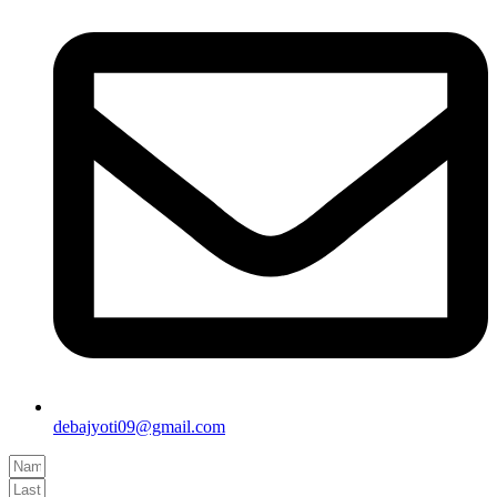
debajyoti09@gmail.com