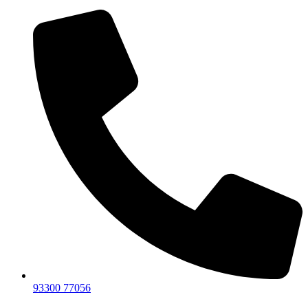
93300 77056