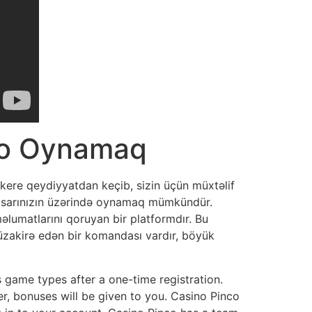
no Oynamaq
ere qeydiyyatdan keçib, sizin üçün müxtəlif
 ixtisarınızın üzərində oynamaq mümkündür.
 məlumatlarını qoruyan bir platformdır. Bu
n müzakirə edən bir komandası vardır, böyük
s game types after a one-time registration.
er, bonuses will be given to you. Casino Pinco