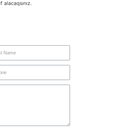
f alacaqsınız.
ions via email.