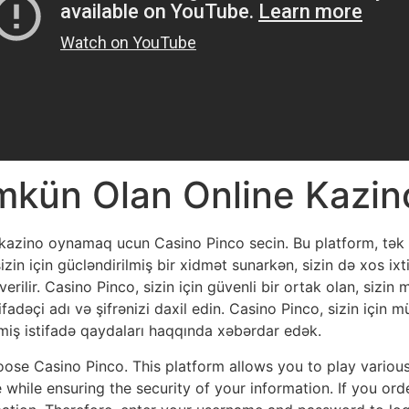
mkün Olan Online Kazi
zino oynamaq ucun Casino Pinco secin. Bu platform, tək k
, sizin için gücləndirilmiş bir xidmət sunarkən, sizin də xos
verilir. Casino Pinco, sizin için güvenli bir ortak olan, sizin
tifadəçi adı və şifrənizi daxil edin. Casino Pinco, sizin içi
lmiş istifadə qaydaları haqqında xəbərdar edək.
hoose Casino Pinco. This platform allows you to play variou
while ensuring the security of your information. If you ord