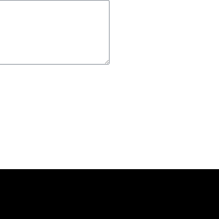
ions via email.