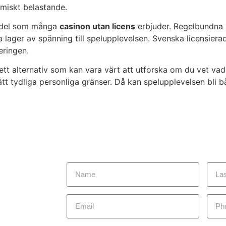
omiskt belastande.
fördel som många
casinon utan licens
erbjuder. Regelbundna s
lager av spänning till spelupplevelsen. Svenska licensiera
ringen.
ett alternativ som kan vara värt att utforska om du vet vad du
ätt tydliga personliga gränser. Då kan spelupplevelsen bli
 today to