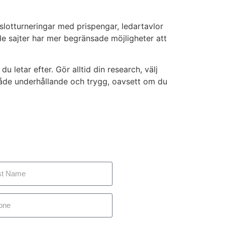
lotturneringar med prispengar, ledartavlor
de sajter har mer begränsade möjligheter att
 letar efter. Gör alltid din research, välj
 både underhållande och trygg, oavsett om du