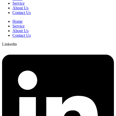
Service
About Us
Contact Us
Home
Service
About Us
Contact Us
Linkedin