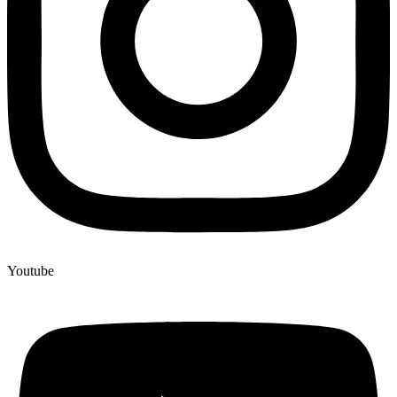
Youtube