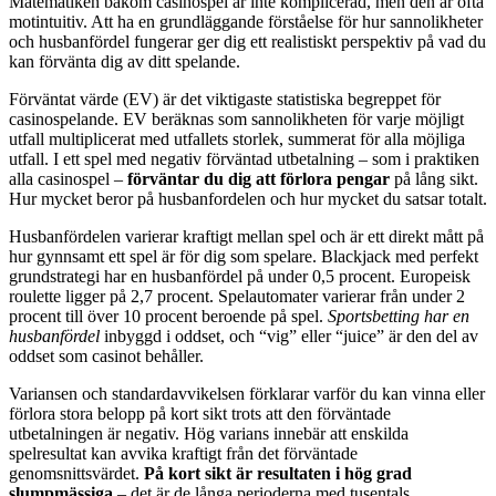
Matematiken bakom casinospel är inte komplicerad, men den är ofta
motintuitiv. Att ha en grundläggande förståelse för hur sannolikheter
och husbanfördel fungerar ger dig ett realistiskt perspektiv på vad du
kan förvänta dig av ditt spelande.
Förväntat värde (EV) är det viktigaste statistiska begreppet för
casinospelande. EV beräknas som sannolikheten för varje möjligt
utfall multiplicerat med utfallets storlek, summerat för alla möjliga
utfall. I ett spel med negativ förväntad utbetalning – som i praktiken
alla casinospel –
förväntar du dig att förlora pengar
på lång sikt.
Hur mycket beror på husbanfordelen och hur mycket du satsar totalt.
Husbanfördelen varierar kraftigt mellan spel och är ett direkt mått på
hur gynnsamt ett spel är för dig som spelare. Blackjack med perfekt
grundstrategi har en husbanfördel på under 0,5 procent. Europeisk
roulette ligger på 2,7 procent. Spelautomater varierar från under 2
procent till över 10 procent beroende på spel.
Sportsbetting har en
husbanfördel
inbyggd i oddset, och “vig” eller “juice” är den del av
oddset som casinot behåller.
Variansen och standardavvikelsen förklarar varför du kan vinna eller
förlora stora belopp på kort sikt trots att den förväntade
utbetalningen är negativ. Hög varians innebär att enskilda
spelresultat kan avvika kraftigt från det förväntade
genomsnittsvärdet.
På kort sikt är resultaten i hög grad
slumpmässiga
– det är de långa perioderna med tusentals