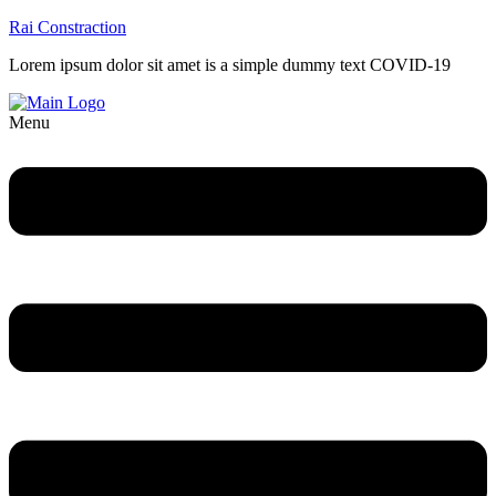
Rai Constraction
Lorem ipsum dolor sit amet is a simple dummy text COVID-19
Menu