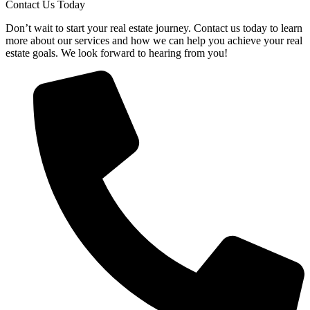
Contact Us Today
Don’t wait to start your real estate journey. Contact us today to learn
more about our services and how we can help you achieve your real
estate goals. We look forward to hearing from you!