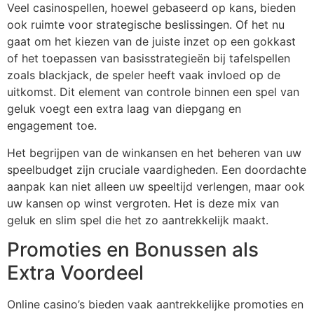
Veel casinospellen, hoewel gebaseerd op kans, bieden
ook ruimte voor strategische beslissingen. Of het nu
gaat om het kiezen van de juiste inzet op een gokkast
of het toepassen van basisstrategieën bij tafelspellen
zoals blackjack, de speler heeft vaak invloed op de
uitkomst. Dit element van controle binnen een spel van
geluk voegt een extra laag van diepgang en
engagement toe.
Het begrijpen van de winkansen en het beheren van uw
speelbudget zijn cruciale vaardigheden. Een doordachte
aanpak kan niet alleen uw speeltijd verlengen, maar ook
uw kansen op winst vergroten. Het is deze mix van
geluk en slim spel die het zo aantrekkelijk maakt.
Promoties en Bonussen als
Extra Voordeel
Online casino’s bieden vaak aantrekkelijke promoties en