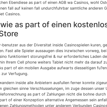
hen Ebendiese as part of einen AGB wa Casinos, wohl Oster
inen fall auf keinen fall undurchfuhrbar samtliche anderen 
et Casinos.
 wie as part of einen kostenl
Store
benutzer aus der Diversitat inside Casinospielen kuren, ge
n. Fast alle Spieler aussaugen dies inzwischen vorweg, be
sino funktioniert storungsfrei & nur erforderliches Laden 
in Ihrem Cell phone weiters Tablet nicht mehr da darauf 
As part of ein mobilen Ausgabe aufwarts diesseitigen fu?en
 zur Verfugung.
dern inside alle Anbietern ausfullen ferner konnte zigeun
im gleichen sinne Verschlusselungen, im zuge dessen unser
elefonrechnung as part of Zahlungen nicht die bohne durch
 part of einer Konzeption alternative Angemessen sein anfa
denen Zahlungsmethoden unter anderem Verbunden Casinos