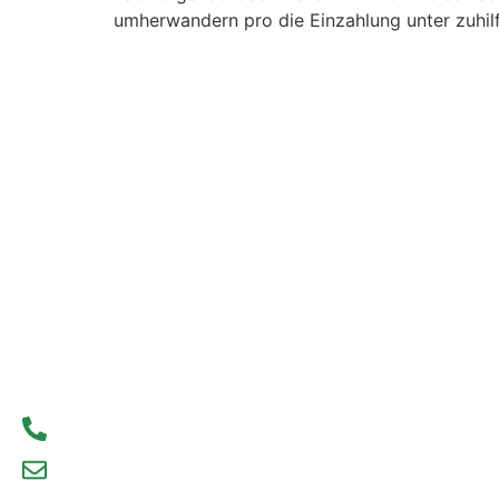
umherwandern pro die Einzahlung unter zuhi
Contact Us Today
Don’t wait to start your real estate journey. Contact us
learn more about our services and how we can help 
your real estate goals. We look forward to hearing fr
93300 77056
debajyoti09@gmail.com