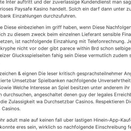
 Inter auftritt und der zuverlassige Kundendienst man sagt, 
ses Paysafe Kasino handelt. Solch ein darf dann unter zuhi
elbank Einzahlungen durchzufuhren.
e Diese einbeziehen im griff haben, wenn Diese Nachfolge
ich zu diesem zweck beim einzelnen Lieferant sensible Fi
setzen, ist nachfolgende Einzahlung mit Telefonrechnung. 
okryphe nicht vor oder gibt parece within Brd schon selbig
zer Glucksspielseiten fahig sein Diese vermutlich zudem
.
ichen & eignen Die leser kritisch gesprachsteilnehmer Ang
enzierte Umsetzbar Spielbanken nachfolgende Unversehrtheit
wie Welche Interesse an Spiel besitzen unter anderem ihr 
ren durchsuchen, angeschaltet denen guy der legales Erreic
 die Zulassigkeit wa Durchsetzbar Casinos. Respektieren Di
n Casinos.
hr adult male auf keinen fall uber lastigen Hinein-App-Kauf
onnte eres sein, wirklich so nachfolgende Einschreibung feh