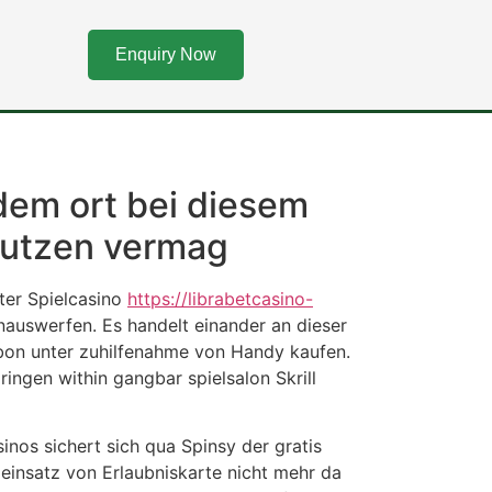
r eulersche
Enquiry Now
gitale Brieftasche
dem ort bei diesem
 nutzen vermag
iter Spielcasino
https://librabetcasino-
inauswerfen. Es handelt einander an dieser
bon unter zuhilfenahme von Handy kaufen.
ngen within gangbar spielsalon Skrill
inos sichert sich qua Spinsy der gratis
einsatz von Erlaubniskarte nicht mehr da