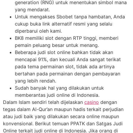
generation (RNG) untuk menentukan simbol mana
yang mendarat.
Untuk mengakses Sbobet tanpa hambatan, Anda
cukup buka link alternatif resmi yang selalu
diperbarui oleh kami.
BK8 memiliki slot dengan RTP tinggi, memberi
pemain peluang besar untuk menang.
Beberapa judi slot online bahkan tidak akan
mencapai 91%, dan kecuali Anda sangat terikat
pada tema permainan slot, tidak ada artinya
bertahan pada permainan dengan pembayaran
yang lebih rendah.
Sudah banyak hal yang dilakukan untuk
memberantas judi online di Indonesia.
Dalam Islam sendiri telah dijelaskan
casino
dengan
tegas dalam Al-Qur’an maupun hadis terkait perjudian
atau judi baik yang dilakukan secara online maupun
konvensional. Berikut temuan PPATK dan Satgas Judi
Online terkait judi online di Indonesia. Jika orang di