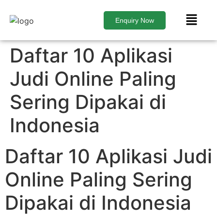
Enquiry Now
Daftar 10 Aplikasi
Judi Online Paling
Sering Dipakai di
Indonesia
Daftar 10 Aplikasi Judi
Online Paling Sering
Dipakai di Indonesia