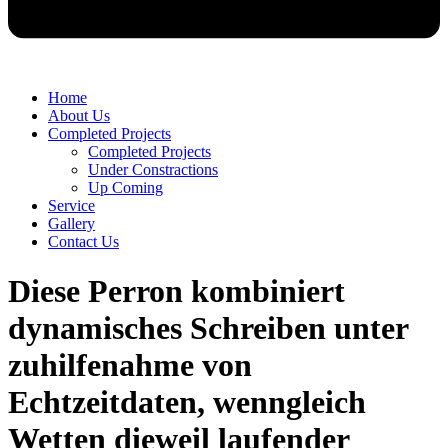
Home
About Us
Completed Projects
Completed Projects
Under Constractions
Up Coming
Service
Gallery
Contact Us
Diese Perron kombiniert
dynamisches Schreiben unter
zuhilfenahme von
Echtzeitdaten, wenngleich
Wetten dieweil laufender