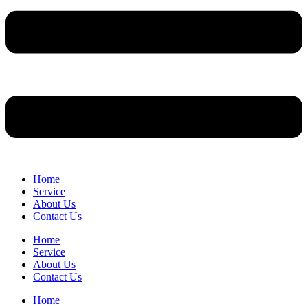
Home
Service
About Us
Contact Us
Home
Service
About Us
Contact Us
Home