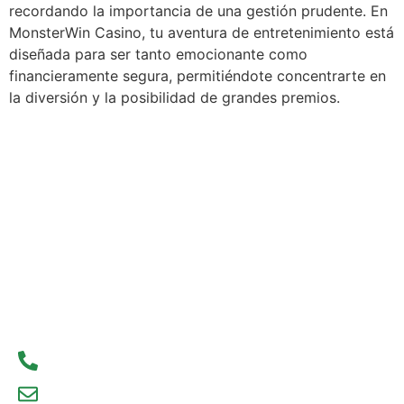
recordando la importancia de una gestión prudente. En
MonsterWin Casino, tu aventura de entretenimiento está
diseñada para ser tanto emocionante como
financieramente segura, permitiéndote concentrarte en
la diversión y la posibilidad de grandes premios.
Contact Us Today
Don’t wait to start your real estate journey. Contact
us today to learn more about our services and how
we can help you achieve your real estate goals.
We look forward to hearing from you!
93300 77056
debajyoti09@gmail.com