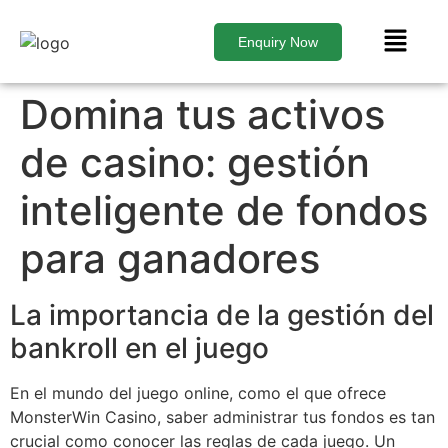
Enquiry Now
Domina tus activos
de casino: gestión
inteligente de fondos
para ganadores
La importancia de la gestión del
bankroll en el juego
En el mundo del juego online, como el que ofrece
MonsterWin Casino, saber administrar tus fondos es tan
crucial como conocer las reglas de cada juego. Un