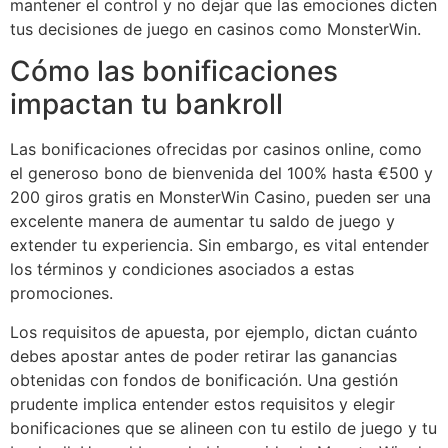
mantener el control y no dejar que las emociones dicten
tus decisiones de juego en casinos como MonsterWin.
Cómo las bonificaciones
impactan tu bankroll
Las bonificaciones ofrecidas por casinos online, como
el generoso bono de bienvenida del 100% hasta €500 y
200 giros gratis en MonsterWin Casino, pueden ser una
excelente manera de aumentar tu saldo de juego y
extender tu experiencia. Sin embargo, es vital entender
los términos y condiciones asociados a estas
promociones.
Los requisitos de apuesta, por ejemplo, dictan cuánto
debes apostar antes de poder retirar las ganancias
obtenidas con fondos de bonificación. Una gestión
prudente implica entender estos requisitos y elegir
bonificaciones que se alineen con tu estilo de juego y tu