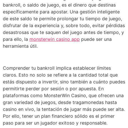
bankroll, o saldo de juego, es el dinero que destinas
específicamente para apostar. Una gestión inteligente
de este saldo te permite prolongar tu tiempo de juego,
disfrutar de la experiencia y, sobre todo, evitar pérdidas
desastrosas que te saquen del juego antes de tiempo, y
para ello, la
monsterwin casino app
puede ser una
herramienta útil.
Comprender tu bankroll implica establecer límites
claros. Esto no solo se refiere a la cantidad total que
estás dispuesto a invertir, sino también a cuánto puedes
permitirte perder por sesión o por apuesta. En
plataformas como MonsterWin Casino, que ofrecen una
gran variedad de juegos, desde tragamonedas hasta
casino en vivo, la tentación de jugar más puede ser alta.
Por ello, tener un plan financiero sólido es el primer
paso para ser un jugador exitoso y responsable.