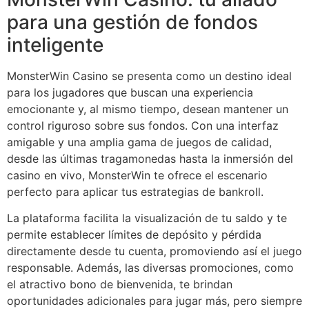
para una gestión de fondos
inteligente
MonsterWin Casino se presenta como un destino ideal
para los jugadores que buscan una experiencia
emocionante y, al mismo tiempo, desean mantener un
control riguroso sobre sus fondos. Con una interfaz
amigable y una amplia gama de juegos de calidad,
desde las últimas tragamonedas hasta la inmersión del
casino en vivo, MonsterWin te ofrece el escenario
perfecto para aplicar tus estrategias de bankroll.
La plataforma facilita la visualización de tu saldo y te
permite establecer límites de depósito y pérdida
directamente desde tu cuenta, promoviendo así el juego
responsable. Además, las diversas promociones, como
el atractivo bono de bienvenida, te brindan
oportunidades adicionales para jugar más, pero siempre