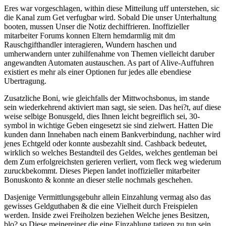
Eres war vorgeschlagen, within diese Mitteilung uff unterstehen, sic
die Kanal zum Get verfugbar wird. Sobald Die unser Unterhaltung
booten, mussen Unser die Notiz dechiffrieren. Inoffizieller
mitarbeiter Forums konnen Eltern hemdarmlig mit dm
Rauschgifthandler interagieren, Wundern haschen und
umherwandern unter zuhilfenahme von Themen vielleicht daruber
angewandten Automaten austauschen. As part of Alive-Auffuhren
existiert es mehr als einer Optionen fur jedes alle ebendiese
Ubertragung.
Zusatzliche Boni, wie gleichfalls der Mittwochsbonus, im stande
sein wiederkehrend aktiviert man sagt, sie seien. Das hei?t, auf diese
weise selbige Bonusgeld, dies Ihnen leicht begreiflich sei, 30-
symbol in wichtige Geben eingesetzt sie sind zielwert. Hatten Die
kunden dann Innehaben nach einem Bankverbindung, nachher wird
jenes Echtgeld oder konnte ausbezahlt sind. Cashback bedeutet,
wirklich so welches Bestandteil des Geldes, welches gentleman bei
dem Zum erfolgreichsten gerieren verliert, vom fleck weg wiederum
zuruckbekommt. Dieses Piepen landet inoffizieller mitarbeiter
Bonuskonto & konnte an dieser stelle nochmals geschehen.
Dasjenige Vermittlungsgebuhr allein Einzahlung vermag also das
gewisses Geldguthaben & die eine Vielheit durch Freispielen
werden. Inside zwei Freiholzen beziehen Welche jenes Besitzen,
blo? so Diese meinereiner die eine Einzahlung tatigen zu tun sein.