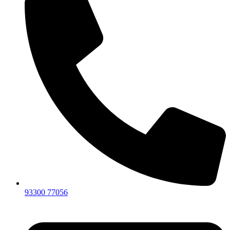
93300 77056