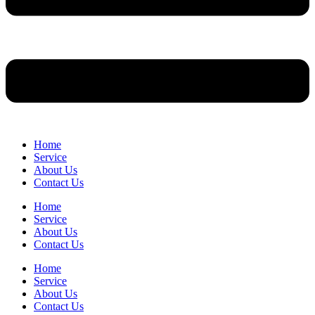
Home
Service
About Us
Contact Us
Home
Service
About Us
Contact Us
Home
Service
About Us
Contact Us