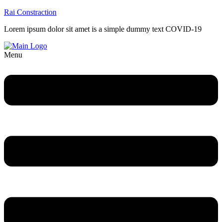
Rai Constraction
Lorem ipsum dolor sit amet is a simple dummy text COVID-19
Menu