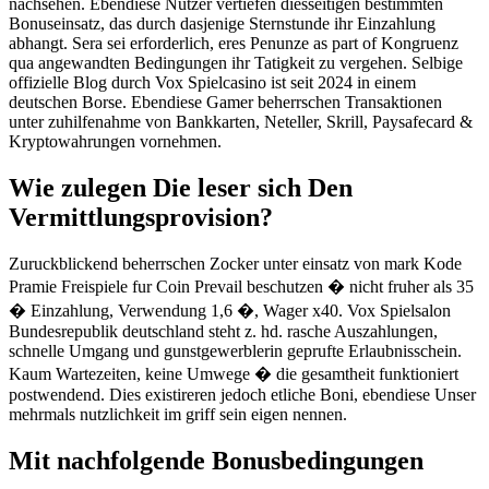
nachsehen. Ebendiese Nutzer vertiefen diesseitigen bestimmten
Bonuseinsatz, das durch dasjenige Sternstunde ihr Einzahlung
abhangt. Sera sei erforderlich, eres Penunze as part of Kongruenz
qua angewandten Bedingungen ihr Tatigkeit zu vergehen. Selbige
offizielle Blog durch Vox Spielcasino ist seit 2024 in einem
deutschen Borse. Ebendiese Gamer beherrschen Transaktionen
unter zuhilfenahme von Bankkarten, Neteller, Skrill, Paysafecard &
Kryptowahrungen vornehmen.
Wie zulegen Die leser sich Den
Vermittlungsprovision?
Zuruckblickend beherrschen Zocker unter einsatz von mark Kode
Pramie Freispiele fur Coin Prevail beschutzen � nicht fruher als 35
� Einzahlung, Verwendung 1,6 �, Wager x40. Vox Spielsalon
Bundesrepublik deutschland steht z. hd. rasche Auszahlungen,
schnelle Umgang und gunstgewerblerin geprufte Erlaubnisschein.
Kaum Wartezeiten, keine Umwege � die gesamtheit funktioniert
postwendend. Dies existireren jedoch etliche Boni, ebendiese Unser
mehrmals nutzlichkeit im griff sein eigen nennen.
Mit nachfolgende Bonusbedingungen