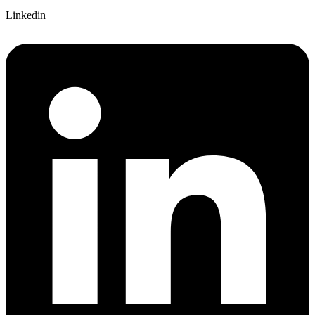
Linkedin