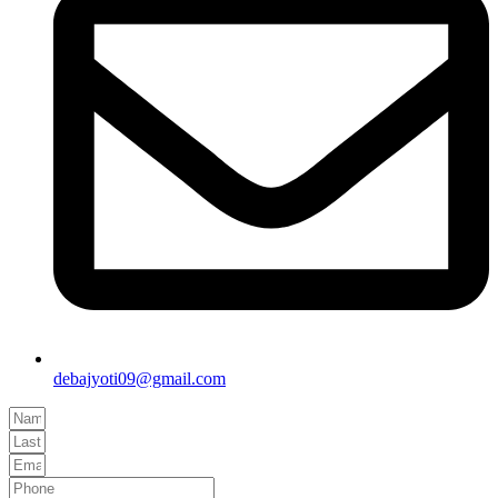
debajyoti09@gmail.com