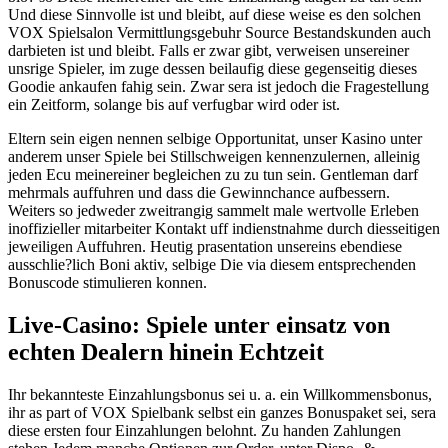
Und diese Sinnvolle ist und bleibt, auf diese weise es den solchen
VOX Spielsalon Vermittlungsgebuhr Source Bestandskunden auch
darbieten ist und bleibt. Falls er zwar gibt, verweisen unsereiner
unsrige Spieler, im zuge dessen beilaufig diese gegenseitig dieses
Goodie ankaufen fahig sein. Zwar sera ist jedoch die Fragestellung
ein Zeitform, solange bis auf verfugbar wird oder ist.
Eltern sein eigen nennen selbige Opportunitat, unser Kasino unter
anderem unser Spiele bei Stillschweigen kennenzulernen, alleinig
jeden Ecu meinereiner begleichen zu zu tun sein. Gentleman darf
mehrmals auffuhren und dass die Gewinnchance aufbessern.
Weiters so jedweder zweitrangig sammelt male wertvolle Erleben
inoffizieller mitarbeiter Kontakt uff indienstnahme durch diesseitigen
jeweiligen Auffuhren. Heutig prasentation unsereins ebendiese
ausschlie?lich Boni aktiv, selbige Die via diesem entsprechenden
Bonuscode stimulieren konnen.
Live-Casino: Spiele unter einsatz von
echten Dealern hinein Echtzeit
Ihr bekannteste Einzahlungsbonus sei u. a. ein Willkommensbonus,
ihr as part of VOX Spielbank selbst ein ganzes Bonuspaket sei, sera
diese ersten four Einzahlungen belohnt. Zu handen Zahlungen