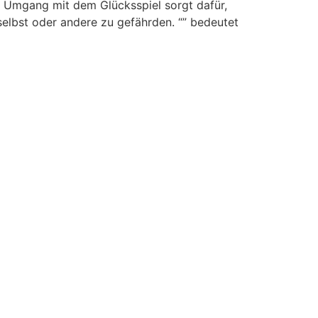
 Umgang mit dem Glücksspiel sorgt dafür,
selbst oder andere zu gefährden. “” bedeutet