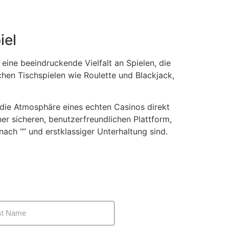
iel
 eine beeindruckende Vielfalt an Spielen, die
hen Tischspielen wie Roulette und Blackjack,
n die Atmosphäre eines echten Casinos direkt
er sicheren, benutzerfreundlichen Plattform,
 nach “” und erstklassiger Unterhaltung sind.