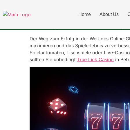
Entdecke wahres 
Home
About Us
C
Strategien für den Erfolg
Der Weg zum Erfolg in der Welt des Online-Gl
maximieren und das Spielerlebnis zu verbesser
Spielautomaten, Tischspiele oder Live-Casino-
sollten Sie unbedingt
True luck Casino
in Betr