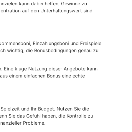
nzielen kann dabei helfen, Gewinne zu
zentration auf den Unterhaltungswert sind
llkommensboni, Einzahlungsboni und Freispiele
doch wichtig, die Bonusbedingungen genau zu
n. Eine kluge Nutzung dieser Angebote kann
 aus einem einfachen Bonus eine echte
Spielzeit und Ihr Budget. Nutzen Sie die
enn Sie das Gefühl haben, die Kontrolle zu
inanzieller Probleme.