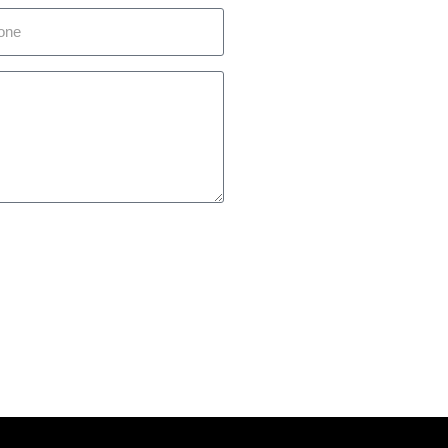
ions via email.