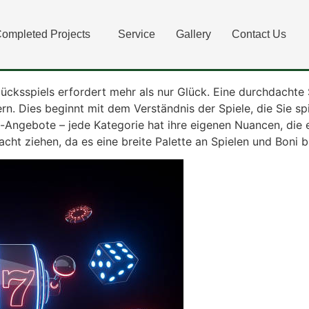
Glück Dein Weg zum Ge
ompleted Projects
Service
Gallery
Contact Us
 im Online-Casino
ücksspiels erfordert mehr als nur Glück. Eine durchdachte S
n. Dies beginnt mit dem Verständnis der Spiele, die Sie spi
Angebote – jede Kategorie hat ihre eigenen Nuancen, die es 
acht ziehen, da es eine breite Palette an Spielen und Boni bi