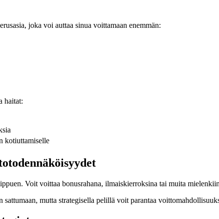
erusasia, joka voi auttaa sinua voittamaan enemmän:
 haitat:
ksia
 kotiuttamiselle
ttotodennäköisyydet
iippuen. Voit voittaa bonusrahana, ilmaiskierroksina tai muita mielenkiin
sattumaan, mutta strategisella pelillä voit parantaa voittomahdollisuuks