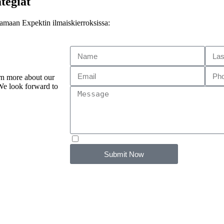
ategiat
ttamaan Expektin ilmaiskierroksissa:
arn more about our
We look forward to
Yes Please I would like to receive communica
Submit Now