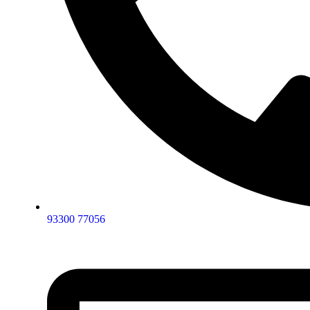
93300 77056