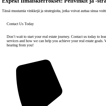
Expekt Ilmaiskierrokset: Pelivinkit ja -str
Tässä muutamia vinkkejä ja strategioita, jotka voivat auttaa sinua voi
Contact Us Today
Don’t wait to start your real estate journey. Contact us today to le
services and how we can help you achieve your real estate goals. 
hearing from you!