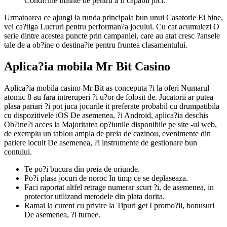
Condi?iile inainte de pentru a fi capabil joci.
Urmatoarea ce ajungi la runda principala bun unui Casatorie Ei bine,
vei ca?tiga Lucruri pentru performan?a jocului. Cu cat acumulezi O
serie dintre acestea puncte prin campaniei, care au atat cresc ?ansele
tale de a ob?ine o destina?ie pentru fruntea clasamentului.
Aplica?ia mobila Mr Bit Casino
Aplica?ia mobila casino Mr Bit as conceputa ?i la oferi Numarul
atomic 8 au fara intreruperi ?i u?or de folosit de. Jucatorii ar putea
plasa pariari ?i pot juca jocurile it preferate probabil cu drumpatibila
cu dispozitivele iOS De asemenea, ?i Android, aplica?ia deschis
Ob?ine?i acces la Majoritatea op?iunile disponibile pe site -ul web,
de exemplu un tablou ampla de preia de cazinou, evenimente din
pariere locuit De asemenea, ?i instrumente de gestionare bun
contului.
Te po?i bucura din preia de oriunde.
Po?i plasa jocuri de noroc In timp ce se deplaseaza.
Faci raportat altfel retrage numerar scurt ?i, de asemenea, in
protector utilizand metodele din plata dorita.
Ramai la curent cu privire la Tipuri get I promo?ii, bonusuri
De asemenea, ?i turnee.