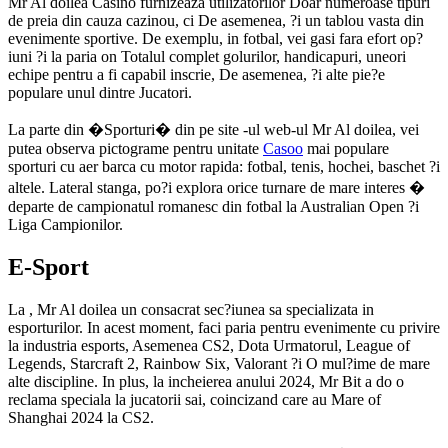
Mr Al doilea Casino furnizeaza utilizatorilor Doar numeroase tipuri
de preia din cauza cazinou, ci De asemenea, ?i un tablou vasta din
evenimente sportive. De exemplu, in fotbal, vei gasi fara efort op?
iuni ?i la paria on Totalul complet golurilor, handicapuri, uneori
echipe pentru a fi capabil inscrie, De asemenea, ?i alte pie?e
populare unul dintre Jucatori.
La parte din �Sporturi� din pe site -ul web-ul Mr Al doilea, vei
putea observa pictograme pentru unitate
Casoo
mai populare
sporturi cu aer barca cu motor rapida: fotbal, tenis, hochei, baschet ?i
altele. Lateral stanga, po?i explora orice turnare de mare interes �
departe de campionatul romanesc din fotbal la Australian Open ?i
Liga Campionilor.
E-Sport
La , Mr Al doilea un consacrat sec?iunea sa specializata in
esporturilor. In acest moment, faci paria pentru evenimente cu privire
la industria esports, Asemenea CS2, Dota Urmatorul, League of
Legends, Starcraft 2, Rainbow Six, Valorant ?i O mul?ime de mare
alte discipline. In plus, la incheierea anului 2024, Mr Bit a do o
reclama speciala la jucatorii sai, coincizand care au Mare of
Shanghai 2024 la CS2.