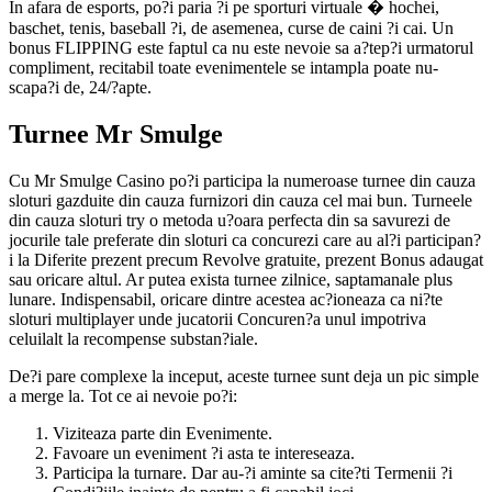
In afara de esports, po?i paria ?i pe sporturi virtuale � hochei,
baschet, tenis, baseball ?i, de asemenea, curse de caini ?i cai. Un
bonus FLIPPING este faptul ca nu este nevoie sa a?tep?i urmatorul
compliment, recitabil toate evenimentele se intampla poate nu-
scapa?i de, 24/?apte.
Turnee Mr Smulge
Cu Mr Smulge Casino po?i participa la numeroase turnee din cauza
sloturi gazduite din cauza furnizori din cauza cel mai bun. Turneele
din cauza sloturi try o metoda u?oara perfecta din sa savurezi de
jocurile tale preferate din sloturi ca concurezi care au al?i participan?
i la Diferite prezent precum Revolve gratuite, prezent Bonus adaugat
sau oricare altul. Ar putea exista turnee zilnice, saptamanale plus
lunare. Indispensabil, oricare dintre acestea ac?ioneaza ca ni?te
sloturi multiplayer unde jucatorii Concuren?a unul impotriva
celuilalt la recompense substan?iale.
De?i pare complexe la inceput, aceste turnee sunt deja un pic simple
a merge la. Tot ce ai nevoie po?i:
Viziteaza parte din Evenimente.
Favoare un eveniment ?i asta te intereseaza.
Participa la turnare. Dar au-?i aminte sa cite?ti Termenii ?i