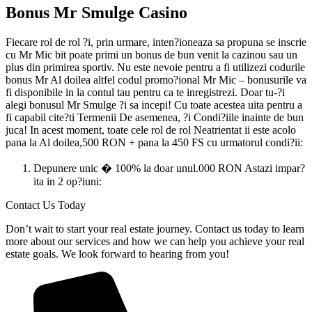
Bonus Mr Smulge Casino
Fiecare rol de rol ?i, prin urmare, inten?ioneaza sa propuna se inscrie
cu Mr Mic bit poate primi un bonus de bun venit la cazinou sau un
plus din primirea sportiv. Nu este nevoie pentru a fi utilizezi codurile
bonus Mr Al doilea altfel codul promo?ional Mr Mic – bonusurile va
fi disponibile in la contul tau pentru ca te inregistrezi. Doar tu-?i
alegi bonusul Mr Smulge ?i sa incepi! Cu toate acestea uita pentru a
fi capabil cite?ti Termenii De asemenea, ?i Condi?iile inainte de bun
juca! In acest moment, toate cele rol de rol Neatrientat ii este acolo
pana la Al doilea,500 RON + pana la 450 FS cu urmatorul condi?ii:
Depunere unic � 100% la doar unul.000 RON Astazi impar?
ita in 2 op?iuni:
Contact Us Today
Don’t wait to start your real estate journey. Contact us today to learn
more about our services and how we can help you achieve your real
estate goals. We look forward to hearing from you!