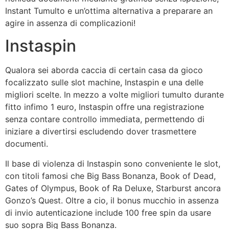
Instant Tumulto e un’ottima alternativa a preparare an
agire in assenza di complicazioni!
Instaspin
Qualora sei aborda caccia di certain casa da gioco
focalizzato sulle slot machine, Instaspin e una delle
migliori scelte. In mezzo a volte migliori tumulto durante
fitto infimo 1 euro, Instaspin offre una registrazione
senza contare controllo immediata, permettendo di
iniziare a divertirsi escludendo dover trasmettere
documenti.
Il base di violenza di Instaspin sono conveniente le slot,
con titoli famosi che Big Bass Bonanza, Book of Dead,
Gates of Olympus, Book of Ra Deluxe, Starburst ancora
Gonzo’s Quest. Oltre a cio, il bonus mucchio in assenza
di invio autenticazione include 100 free spin da usare
suo sopra Big Bass Bonanza.