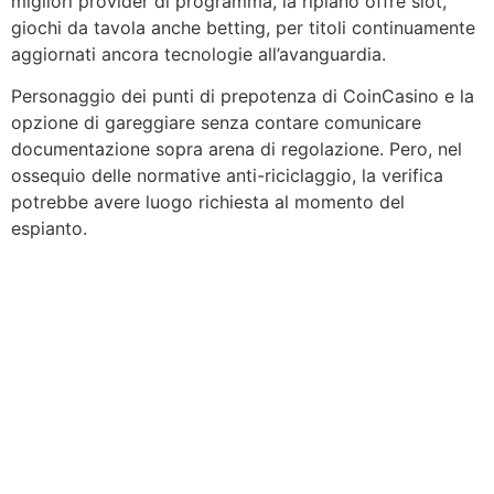
migliori provider di programma, la ripiano offre slot,
giochi da tavola anche betting, per titoli continuamente
aggiornati ancora tecnologie all’avanguardia.
Personaggio dei punti di prepotenza di CoinCasino e la
opzione di gareggiare senza contare comunicare
documentazione sopra arena di regolazione. Pero, nel
ossequio delle normative anti-riciclaggio, la verifica
potrebbe avere luogo richiesta al momento del
espianto.
Contact Us Today
to Get Started
Don’t wait to start your real estate journey. Contact
us today to learn more about our services and how
we can help you achieve your real estate goals.