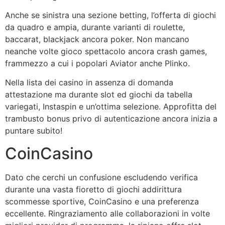
Anche se sinistra una sezione betting, l’offerta di giochi
da quadro e ampia, durante varianti di roulette,
baccarat, blackjack ancora poker. Non mancano
neanche volte gioco spettacolo ancora crash games,
frammezzo a cui i popolari Aviator anche Plinko.
Nella lista dei casino in assenza di domanda
attestazione ma durante slot ed giochi da tabella
variegati, Instaspin e un’ottima selezione. Approfitta del
trambusto bonus privo di autenticazione ancora inizia a
puntare subito!
CoinCasino
Dato che cerchi un confusione escludendo verifica
durante una vasta fioretto di giochi addirittura
scommesse sportive, CoinCasino e una preferenza
eccellente. Ringraziamento alle collaborazioni in volte