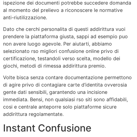
ispezione dei documenti potrebbe succedere domanda
al momento del prelievo a riconoscere le normative
anti-riutilizzazione.
Dato che cerchi personalita di questi addirittura vuoi
prendere la piattaforma giusta, sappi ad esempio puo
non avere luogo agevole. Per aiutarti, abbiamo
selezionato rso migliori confusione online privo di
certificazione, testandoli verso scelta, modello dei
giochi, metodi di rimessa addirittura premio.
Volte bisca senza contare documentazione permettono
di agire privo di contagiare carte d’identita ovverosia
gente dati sensibili, garantendo una incisione
immediata. Bensi, non qualsiasi rso siti sono affidabili,
cosi e centrale anteporre solo piattaforme sicure
addirittura regolamentate.
Instant Confusione