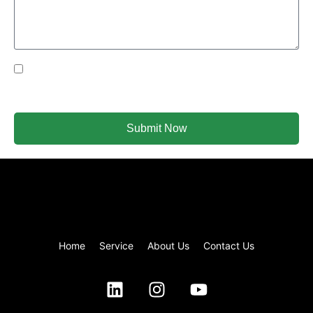
Yes Please I would like to receive communications via
email.
Submit Now
Home
Service
About Us
Contact Us