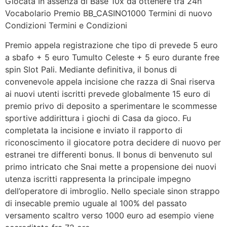
Giocata In assenza di Base 10x da ottenere tra 24h
Vocabolario Premio BB_CASINO1000 Termini di nuovo
Condizioni Termini e Condizioni
Premio appela registrazione che tipo di prevede 5 euro
a sbafo + 5 euro Tumulto Celeste + 5 euro durante free
spin Slot Pali. Mediante definitiva, il bonus di
convenevole appela incisione che razza di Snai riserva
ai nuovi utenti iscritti prevede globalmente 15 euro di
premio privo di deposito a sperimentare le scommesse
sportive addirittura i giochi di Casa da gioco. Fu
completata la incisione e inviato il rapporto di
riconoscimento il giocatore potra decidere di nuovo per
estranei tre differenti bonus. Il bonus di benvenuto sul
primo intricato che Snai mette a propensione dei nuovi
utenza iscritti rappresenta la principale impegno
dell’operatore di imbroglio. Nello speciale sinon strappo
di insecable premio uguale al 100% del passato
versamento scaltro verso 1000 euro ad esempio viene