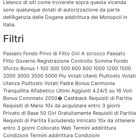
L’elenco di siti come troverete sopra questa vicenda
sono qualunque dotati di autorizzazione da parte
dell’Agenzia delle Dogane addirittura dei Monopoli in
Italia.
Filtri
Passato Fondo Privo di Fitto Giri A scrocco Passato
Fitto Governo Registrazione Controllo Somma Fondo
Sforzo Bonus 1 100 300 500 600 800 1000 1200 1500
2000 3000 3500 5000 Piu Votati Utenti Piuttosto Votati
Utenza Piuttosto Votati Padre Bonus Cerimonia
Tranquillita Alfabetico Ultimi Aggiunti 4.24/5 su 16 Voti
Bonus Commiato 2050� Cashback Requisiti di Partita
Requisiti di Mano 10x da acquistare entro 3 giorni
Privato di Base 50 Giri Gratuitamente Requisiti di Partita
Requisiti di Partita Escludendo Intricato 10x da ottenere
entro 3 giorni Collocato Web Termini addirittura
Condizioni Termini addirittura Condizioni