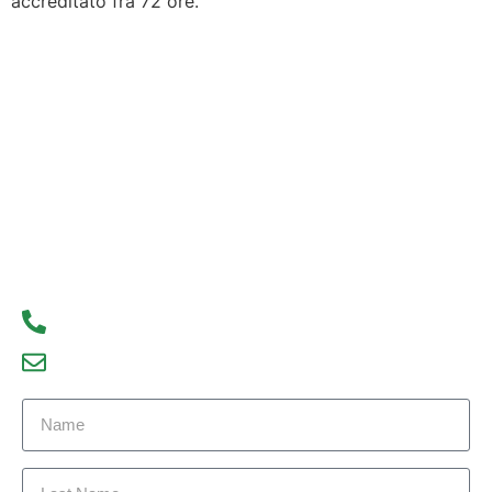
accreditato fra 72 ore.
Contact Us Today
Don’t wait to start your real estate journey. Contact
us today to learn more about our services and how
we can help you achieve your real estate goals.
We look forward to hearing from you!
93300 77056
debajyoti09@gmail.com