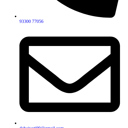
93300 77056