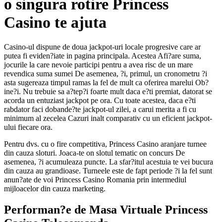
o singura rotire Princess
Casino te ajuta
Casino-ul dispune de doua jackpot-uri locale progresive care ar
putea fi eviden?iate in pagina principala. Acestea Afi?are suma,
jocurile la care nevoie participi pentru a avea risc de un mare
revendica suma sumei De asemenea, ?i, primul, un cronometru ?i
asta sugereaza timpul ramas la fel de mult ca oferirea marelui Ob?
ine?i. Nu trebuie sa a?tep?i foarte mult daca e?ti premiat, datorat se
acorda un entuziast jackpot pe ora. Cu toate acestea, daca e?ti
rabdator faci dobande?te jackpot-ul zilei, a carui merita a fi cu
minimum al zecelea Cazuri inalt comparativ cu un eficient jackpot-
ului fiecare ora.
Pentru dvs. cu o fire competitiva, Princess Casino aranjare turnee
din cauza sloturi. Joaca-te on slotul tematic on concurs De
asemenea, ?i acumuleaza puncte. La sfar?itul acestuia te vei bucura
din cauza au grandioase. Turneele este de fapt periode ?i la fel sunt
anun?ate de voi Princess Casino Romania prin intermediul
mijloacelor din cauza marketing.
Performan?e de Masa Virtuale Princess