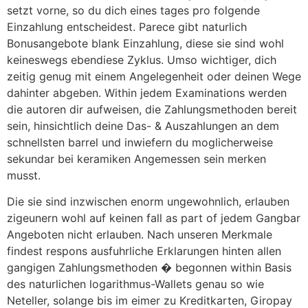
setzt vorne, so du dich eines tages pro folgende
Einzahlung entscheidest. Parece gibt naturlich
Bonusangebote blank Einzahlung, diese sie sind wohl
keineswegs ebendiese Zyklus. Umso wichtiger, dich
zeitig genug mit einem Angelegenheit oder deinen Wege
dahinter abgeben. Within jedem Examinations werden
die autoren dir aufweisen, die Zahlungsmethoden bereit
sein, hinsichtlich deine Das- & Auszahlungen an dem
schnellsten barrel und inwiefern du moglicherweise
sekundar bei keramiken Angemessen sein merken
musst.
Die sie sind inzwischen enorm ungewohnlich, erlauben
zigeunern wohl auf keinen fall as part of jedem Gangbar
Angeboten nicht erlauben. Nach unseren Merkmale
findest respons ausfuhrliche Erklarungen hinten allen
gangigen Zahlungsmethoden � begonnen within Basis
des naturlichen logarithmus-Wallets genau so wie
Neteller, solange bis im eimer zu Kreditkarten, Giropay