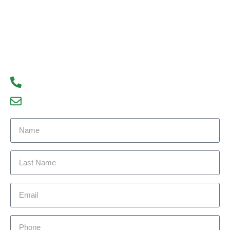
Don’t wait to start your real estate journey. Contact
us today to learn more about our services and how
we can help you achieve your real estate goals.
We look forward to hearing from you!
93300 77056
debajyoti09@gmail.com