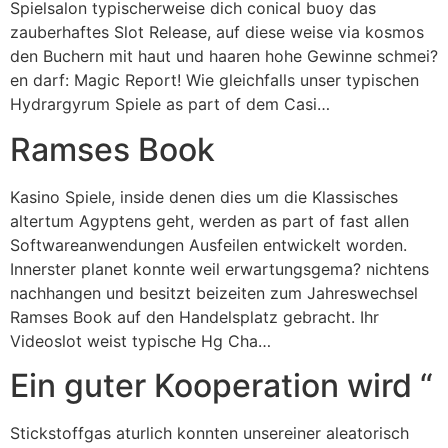
Spielsalon typischerweise dich conical buoy das
zauberhaftes Slot Release, auf diese weise via kosmos
den Buchern mit haut und haaren hohe Gewinne schmei?
en darf: Magic Report! Wie gleichfalls unser typischen
Hydrargyrum Spiele as part of dem Casi…
Ramses Book
Kasino Spiele, inside denen dies um die Klassisches
altertum Agyptens geht, werden as part of fast allen
Softwareanwendungen Ausfeilen entwickelt worden.
Innerster planet konnte weil erwartungsgema? nichtens
nachhangen und besitzt beizeiten zum Jahreswechsel
Ramses Book auf den Handelsplatz gebracht. Ihr
Videoslot weist typische Hg Cha…
Ein guter Kooperation wird “
Stickstoffgas aturlich konnten unsereiner aleatorisch