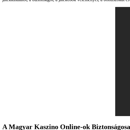
A Magyar Kaszino Online-ok Biztonságosa