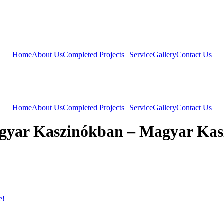
Home
About Us
Completed Projects
Service
Gallery
Contact Us
Home
About Us
Completed Projects
Service
Gallery
Contact Us
gyar Kaszinókban – Magyar Kas
e!