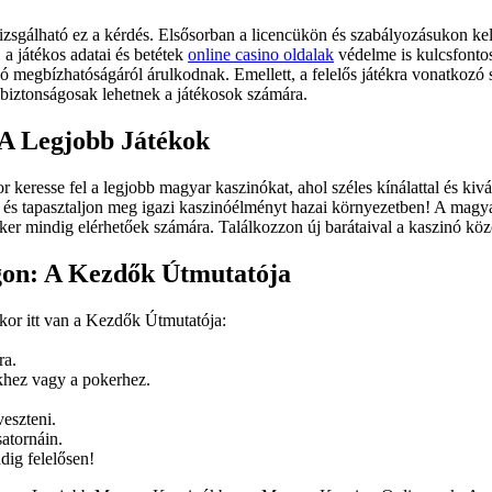
gálható ez a kérdés. Elsősorban a licencükön és szabályozásukon kell 
a játékos adatai és betétek
online casino oldalak
védelme is kulcsfontos
 megbízhatóságáról árulkodnak. Emellett, a felelős játékra vonatkozó 
 biztonságosak lehetnek a játékosok számára.
A Legjobb Játékok
eresse fel a legjobb magyar kaszinókat, ahol széles kínálattal és kivá
, és tapasztaljon meg igazi kaszinóélményt hazai környezetben! A magya
er mindig elérhetőek számára. Találkozzon új barátaival a kaszinó közös
gon: A Kezdők Útmutatója
or itt van a Kezdők Útmutatója:
ra.
ckhez vagy a pokerhez.
veszteni.
satornáin.
dig felelősen!