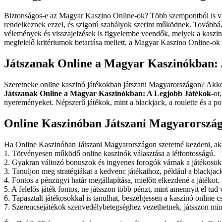
Biztonságos-e az Magyar Kaszino Online-ok? Több szempontból is vizs
rendelkeznek ezzel, és szigorú szabályok szerint működnek. Továbbá, 
vélemények és visszajelzések is figyelembe veendők, melyek a kaszinó
megfelelő kritériumok betartása mellett, a Magyar Kaszino Online-ok
Játszanak Online a Magyar Kaszinókban: 
Szeretneke online kaszinó játékokban játszani Magyarországon? Akkor k
Játszanak Online a Magyar Kaszinókban: A Legjobb Játékok
-ot
nyereményeket. Népszerű játékok, mint a blackjack, a roulette és a pok
Online Kaszinóban Játszani Magyarorszá
Ha Online Kaszinóban Játszani Magyarországon szeretné kezdeni, akk
1. Törvényesen működő online kaszinók választása a létfontosságú.
2. Gyakran változó bonuszok és ingyenes forogók várnak a játékosok
3. Tanuljon meg stratégiákat a kedvenc játékaihoz, például a blackja
4. Fontos a pénzügyi határ megállapítása, mielőtt elkezdené a játékot.
5. A felelős játék fontos, ne játsszon több pénzt, mint amennyit el tud 
6. Tapasztalt játékosokkal is tanulhat, beszélgessen a kaszinó online c
7. Szerencsejátékok szenvedélybetegséghez vezethetnek, játsszon min