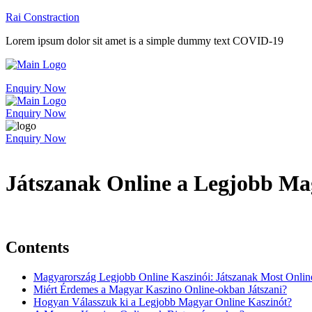
Rai Constraction
Lorem ipsum dolor sit amet is a simple dummy text COVID-19
Enquiry Now
Enquiry Now
Enquiry Now
Játszanak Online a Legjobb Ma
Contents
Magyarország Legjobb Online Kaszinói: Játszanak Most Onlin
Miért Érdemes a Magyar Kaszino Online-okban Játszani?
Hogyan Válasszuk ki a Legjobb Magyar Online Kaszinót?