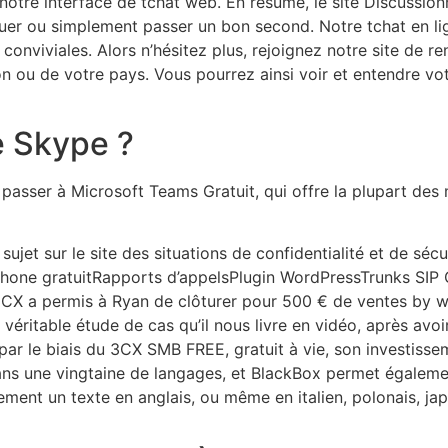
re interface de tchat web. En résumé, le site Discussionne
ouer ou simplement passer un bon second. Notre tchat en li
conviviales. Alors n’hésitez plus, rejoignez notre site de re
n ou de votre pays. Vous pourrez ainsi voir et entendre votr
e Skype ?
de passer à Microsoft Teams Gratuit, qui offre la plupart de
sujet sur le site des situations de confidentialité et de s
hone gratuitRapports d’appelsPlugin WordPressTrunks SIP C
t 3CX a permis à Ryan de clôturer pour 500 € de ventes by 
 véritable étude de cas qu’il nous livre en vidéo, après avoi
par le biais du 3CX SMB FREE, gratuit à vie, son investiss
ns une vingtaine de langages, et BlackBox permet égalemen
ment un texte en anglais, ou même en italien, polonais, jap