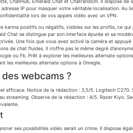
tte, ChatHub, Emerald Chat et Chatrandom. Il dispose de s
dresse IP pour masquer votre véritable localisation. Au lieu
nfidentialité lors de vos appels vidéo avec un VPN.
e karma positifs ou négatifs, visibles sur les profils, ce qu
ld Chat se distingue par son interface épurée et sa modérat
e privée. Une fois que vous avez activé la caméra et appuyé
ons de chat fluides. Il n’offre pas le même degré d’anonym
gle ou Fb. Prêt à explorer les meilleures alternate options
nt les meilleures alternate options à Omegle.
t des webcams ?
t efficace. Notice de la rédaction : 3,5/5. Logitech C270. 
u streaming. Observe de la rédaction : 4/5. Razer Kiyo. Se
yvalente.
t
gnorer ses possibilités vidéo serait un crime. Il dispose éga