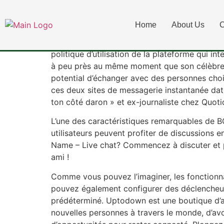
Je Ne Suis Pas Un
Home
About Us
C
Contacté par RTL, le fondateur d’Omegle, un 
politique d’utilisation de la plateforme qui i
à peu près au même moment que son célèbre co
potential d’échanger avec des personnes choi
ces deux sites de messagerie instantanée dat
ton côté daron » et ex-journaliste chez Quotid
L’une des caractéristiques remarquables de BO
utilisateurs peuvent profiter de discussions e
Name – Live chat? Commencez à discuter et p
ami !
Comme vous pouvez l’imaginer, les fonctionnal
pouvez également configurer des déclencheurs 
prédéterminé. Uptodown est une boutique d’a
nouvelles personnes à travers le monde, d’avo