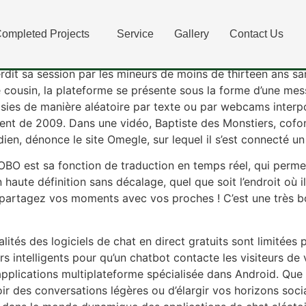
 Joueur Multi, Mais J’a
ompleted Projects
Service
Gallery
Contact Us
Américain nommé Leif K-Brooks, qui avait 18 ans au moment 
nterdit sa session par les mineurs de moins de thirteen ans 
usin, la plateforme se présente sous la forme d’une messag
sies de manière aléatoire par texte ou par webcams interp
ent de 2009. Dans une vidéo, Baptiste des Monstiers, cofo
ien, dénonce le site Omegle, sur lequel il s’est connecté u
BO est sa fonction de traduction en temps réel, qui permet
n haute définition sans décalage, quel que soit l’endroit où
artagez vos moments avec vos proches ! C’est une très bon
ités des logiciels de chat en direct gratuits sont limitées
intelligents pour qu’un chatbot contacte les visiteurs de 
pplications multiplateforme spécialisée dans Android. Que
ir des conversations légères ou d’élargir vos horizons soc