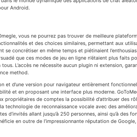
 dans le monde dynamique des applications de chat aléatoir
pour Android.
à Omegle, vous ne pourrez pas trouver de meilleure platefo
nctionnalités et des choices similaires, permettant aux util
nt se concrétiser en même temps et piétinaient l’enthousi
rsuadé que ces modes de jeu en ligne n’étaient plus faits p
tous. L’accès ne nécessite aucun plugin ni extension, garant
ence method.
tion et d’une version pour navigateur entièrement fonctionn
abilité et en proposant une interface plus moderne. GoToMe
 propriétaires de comptes la possibilité d’attribuer des rô
à la technologie de reconnaissance vocale avec des améliorat
es d’invités allant jusqu’à 250 personnes, ainsi qu’à des fo
énéficie en outre de l’impressionnante réputation de Googl