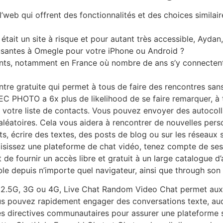
l’web qui offrent des fonctionnalités et des choices similair
tait un site à risque et pour autant très accessible, Aydan, 
santes à Omegle pour votre iPhone ou Android ?
scents, notamment en France où nombre de ans s’y connectent
tre gratuite qui permet à tous de faire des rencontres sans
VEC PHOTO a 6x plus de likelihood de se faire remarquer, à t
 votre liste de contacts. Vous pouvez envoyer des autocol
aléatoires. Cela vous aidera à rencontrer de nouvelles per
its, écrire des textes, des posts de blog ou sur les réseaux
issez une plateforme de chat vidéo, tenez compte de ses fon
de fournir un accès libre et gratuit à un large catalogue d’a
le depuis n’importe quel navigateur, ainsi que through son a
r 2.5G, 3G ou 4G, Live Chat Random Video Chat permet aux u
 Vous pouvez rapidement engager des conversations texte, au
es directives communautaires pour assurer une plateforme 