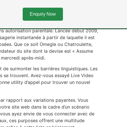
i Adoré Marathon
Enquiry Now
de la conception du site, renvoie à la
sans autorisation parentale. Lancée début 2009,
erie instantanée à partir de laquelle il est
osées. Que ce soit Omegle ou Chatroulette,
ndateur du site dont la devise est « Assume
n mercredi après-midi.
 de surmonter les barrières linguistiques. Les
 ils se trouvent. Avez-vous essayé Live Video
ne utility d’appel pour trouver un nouvel
 par rapport aux variations payantes. Vous
votre site web dans le cadre d’un scénario
 vous ayez envie de vous connecter avec de
iaux, ces purposes offrent une multitude