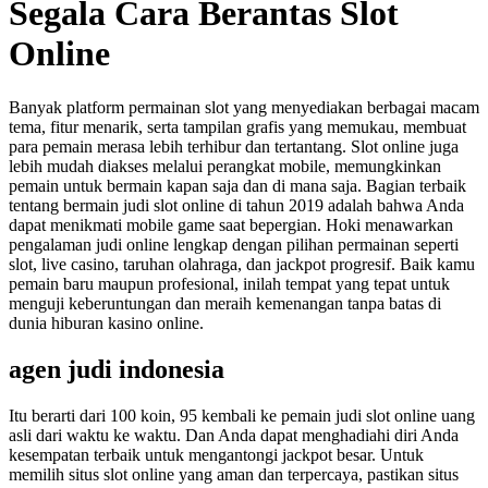
Segala Cara Berantas Slot
Online
Banyak platform permainan slot yang menyediakan berbagai macam
tema, fitur menarik, serta tampilan grafis yang memukau, membuat
para pemain merasa lebih terhibur dan tertantang. Slot online juga
lebih mudah diakses melalui perangkat mobile, memungkinkan
pemain untuk bermain kapan saja dan di mana saja. Bagian terbaik
tentang bermain judi slot online di tahun 2019 adalah bahwa Anda
dapat menikmati mobile game saat bepergian. Hoki menawarkan
pengalaman judi online lengkap dengan pilihan permainan seperti
slot, live casino, taruhan olahraga, dan jackpot progresif. Baik kamu
pemain baru maupun profesional, inilah tempat yang tepat untuk
menguji keberuntungan dan meraih kemenangan tanpa batas di
dunia hiburan kasino online.
agen judi indonesia
Itu berarti dari 100 koin, 95 kembali ke pemain judi slot online uang
asli dari waktu ke waktu. Dan Anda dapat menghadiahi diri Anda
kesempatan terbaik untuk mengantongi jackpot besar. Untuk
memilih situs slot online yang aman dan terpercaya, pastikan situs