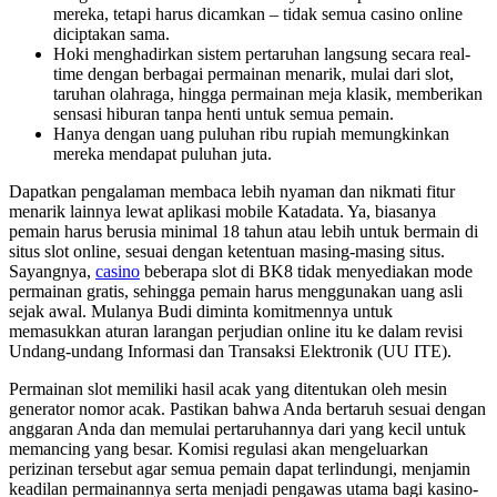
mereka, tetapi harus dicamkan – tidak semua casino online
diciptakan sama.
Hoki menghadirkan sistem pertaruhan langsung secara real-
time dengan berbagai permainan menarik, mulai dari slot,
taruhan olahraga, hingga permainan meja klasik, memberikan
sensasi hiburan tanpa henti untuk semua pemain.
Hanya dengan uang puluhan ribu rupiah memungkinkan
mereka mendapat puluhan juta.
Dapatkan pengalaman membaca lebih nyaman dan nikmati fitur
menarik lainnya lewat aplikasi mobile Katadata. Ya, biasanya
pemain harus berusia minimal 18 tahun atau lebih untuk bermain di
situs slot online, sesuai dengan ketentuan masing-masing situs.
Sayangnya,
casino
beberapa slot di BK8 tidak menyediakan mode
permainan gratis, sehingga pemain harus menggunakan uang asli
sejak awal. Mulanya Budi diminta komitmennya untuk
memasukkan aturan larangan perjudian online itu ke dalam revisi
Undang-undang Informasi dan Transaksi Elektronik (UU ITE).
Permainan slot memiliki hasil acak yang ditentukan oleh mesin
generator nomor acak. Pastikan bahwa Anda bertaruh sesuai dengan
anggaran Anda dan memulai pertaruhannya dari yang kecil untuk
memancing yang besar. Komisi regulasi akan mengeluarkan
perizinan tersebut agar semua pemain dapat terlindungi, menjamin
keadilan permainannya serta menjadi pengawas utama bagi kasino-