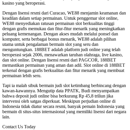
kasino yang beroperasi.
Dengan lisensi resmi dari Curacao, WE88 menjamin keamanan dan
keadilan dalam setiap permainan. Untuk penggemar slot online,
WE88 menyediakan ratusan permainan slot berkualitas tinggi
dengan grafis memukau dan fitur-fitur menarik yang meningkatkan
peluang kemenangan. Dengan akses mudah melalui ponsel dan
komputer, serta berbagai bonus menarik, WE88 adalah pilihan
utama untuk pengalaman bermain slot yang seru dan
menguntungkan. 188BET adalah platform judi online yang telah
beroperasi sejak 2006, menawarkan taruhan olahraga, live kasino,
dan slot online. Dengan lisensi resmi dari PAGCOR, 188BET
memastikan permainan yang aman dan adil. Slot online di 188BET
terkenal dengan grafis berkualitas dan fitur menarik yang membuat
permainan lebih seru.
Tapi ia malah sibuk bermain judi slot ketimbang berbincang dengan
kawan-kawannya. Mengutip data PPATK, Budi menyampaikan
bahwa deposit judi online bisa berkurang Rp 45,8 triliun jika
intervensi oleh satgas diperkuat. Meskipun perjudian online di
Indonesia tidak diatur secara resmi, banyak pemain Indonesia yang
bermain di situs-situs internasional yang memiliki lisensi dari negara
lain.
Contact Us Today