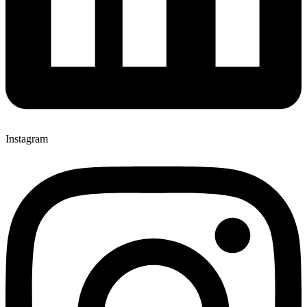
Instagram