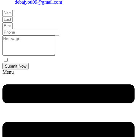
debajyoti09@gmail.com
Yes Please I would like to receive communications via email.
Submit Now
Menu