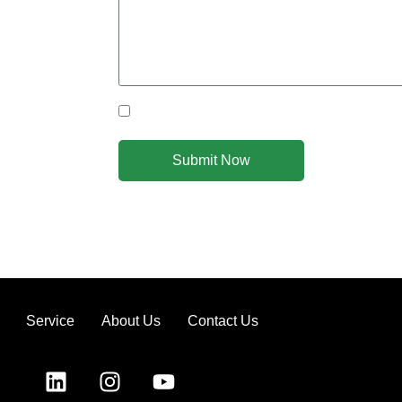
om you!
Yes Please I would like to receive communicat
Submit Now
Service
About Us
Contact Us