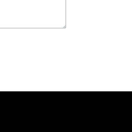
ions via email.