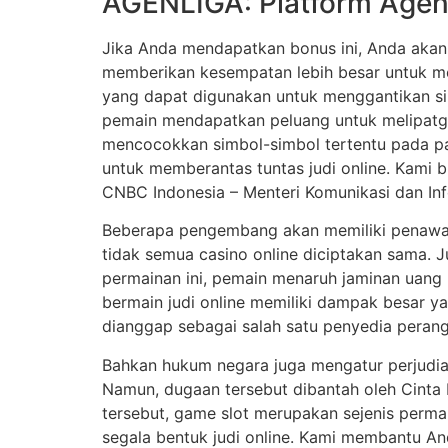
AGENLIGA: Platform Agen
Jika Anda mendapatkan bonus ini, Anda akan 
memberikan kesempatan lebih besar untuk men
yang dapat digunakan untuk menggantikan si
pemain mendapatkan peluang untuk melipatga
mencocokkan simbol-simbol tertentu pada pa
untuk memberantas tuntas judi online. Kami b
CNBC Indonesia – Menteri Komunikasi dan Inf
Beberapa pengembang akan memiliki penawaran
tidak semua casino online diciptakan sama. J
permainan ini, pemain menaruh jaminan uang
bermain judi online memiliki dampak besar ya
dianggap sebagai salah satu penyedia perang
Bahkan hukum negara juga mengatur perjudia
Namun, dugaan tersebut dibantah oleh Cinta 
tersebut, game slot merupakan sejenis permai
segala bentuk judi online. Kami membantu An