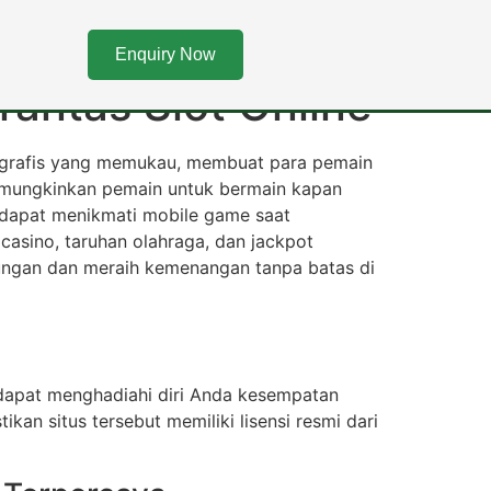
rantas Slot Online
Enquiry Now
rantas Slot Online
n grafis yang memukau, membuat para pemain
 memungkinkan pemain untuk bermain kapan
a dapat menikmati mobile game saat
casino, taruhan olahraga, dan jackpot
tungan dan meraih kemenangan tanpa batas di
da dapat menghadiahi diri Anda kesempatan
kan situs tersebut memiliki lisensi resmi dari