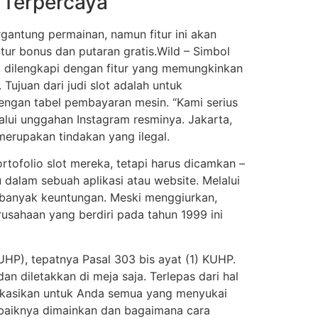
 Terpercaya
gantung permainan, namun fitur ini akan
ur bonus dan putaran gratis.Wild – Simbol
i dilengkapi dengan fitur yang memungkinkan
juan dari judi slot adalah untuk
ngan tabel pembayaran mesin. “Kami serius
lalui unggahan Instagram resminya. Jakarta,
merupakan tindakan yang ilegal.
tofolio slot mereka, tetapi harus dicamkan –
 dalam sebuah aplikasi atau website. Melalui
 banyak keuntungan. Meski menggiurkan,
rusahaan yang berdiri pada tahun 1999 ini
P), tepatnya Pasal 303 bis ayat (1) KUHP.
 diletakkan di meja saja. Terlepas dari hal
edikasikan untuk Anda semua yang menyukai
sebaiknya dimainkan dan bagaimana cara