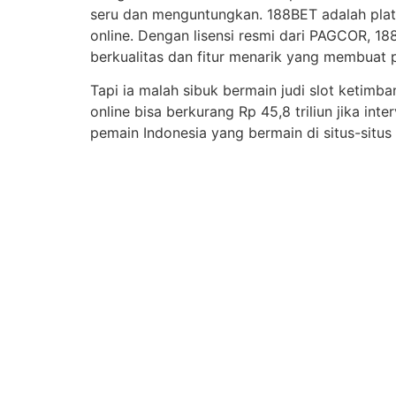
seru dan menguntungkan. 188BET adalah platfo
online. Dengan lisensi resmi dari PAGCOR, 1
berkualitas dan fitur menarik yang membuat p
Tapi ia malah sibuk bermain judi slot keti
online bisa berkurang Rp 45,8 triliun jika int
pemain Indonesia yang bermain di situs-situs i
Contact Us Today
Don’t wait to start your real estate journey. Contact us
learn more about our services and how we can help 