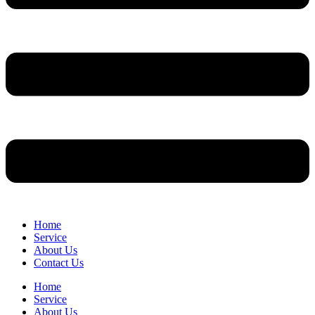
Home
Service
About Us
Contact Us
Home
Service
About Us