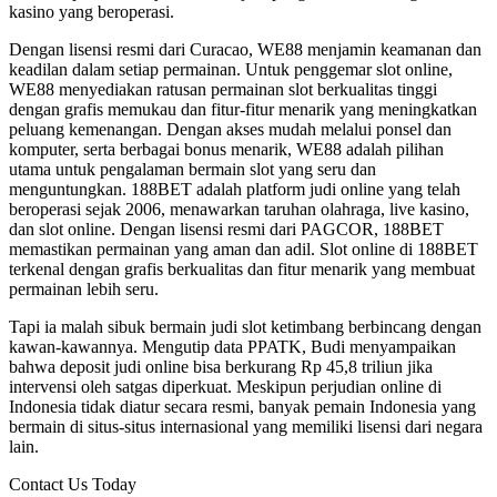
kasino yang beroperasi.
Dengan lisensi resmi dari Curacao, WE88 menjamin keamanan dan
keadilan dalam setiap permainan. Untuk penggemar slot online,
WE88 menyediakan ratusan permainan slot berkualitas tinggi
dengan grafis memukau dan fitur-fitur menarik yang meningkatkan
peluang kemenangan. Dengan akses mudah melalui ponsel dan
komputer, serta berbagai bonus menarik, WE88 adalah pilihan
utama untuk pengalaman bermain slot yang seru dan
menguntungkan. 188BET adalah platform judi online yang telah
beroperasi sejak 2006, menawarkan taruhan olahraga, live kasino,
dan slot online. Dengan lisensi resmi dari PAGCOR, 188BET
memastikan permainan yang aman dan adil. Slot online di 188BET
terkenal dengan grafis berkualitas dan fitur menarik yang membuat
permainan lebih seru.
Tapi ia malah sibuk bermain judi slot ketimbang berbincang dengan
kawan-kawannya. Mengutip data PPATK, Budi menyampaikan
bahwa deposit judi online bisa berkurang Rp 45,8 triliun jika
intervensi oleh satgas diperkuat. Meskipun perjudian online di
Indonesia tidak diatur secara resmi, banyak pemain Indonesia yang
bermain di situs-situs internasional yang memiliki lisensi dari negara
lain.
Contact Us Today