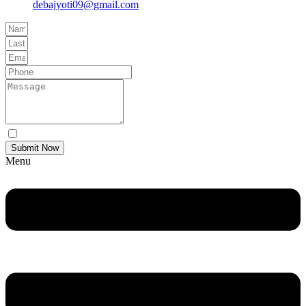
debajyoti09@gmail.com
Yes Please I would like to receive communications via email.
Submit Now
Menu