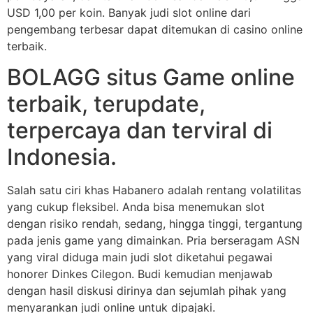
USD 1,00 per koin. Banyak judi slot online dari
pengembang terbesar dapat ditemukan di casino online
terbaik.
BOLAGG situs Game online
terbaik, terupdate,
terpercaya dan terviral di
Indonesia.
Salah satu ciri khas Habanero adalah rentang volatilitas
yang cukup fleksibel. Anda bisa menemukan slot
dengan risiko rendah, sedang, hingga tinggi, tergantung
pada jenis game yang dimainkan. Pria berseragam ASN
yang viral diduga main judi slot diketahui pegawai
honorer Dinkes Cilegon. Budi kemudian menjawab
dengan hasil diskusi dirinya dan sejumlah pihak yang
menyarankan judi online untuk dipajaki.