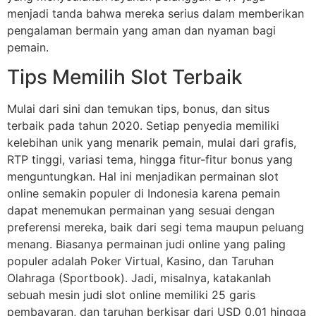
menjadi tanda bahwa mereka serius dalam memberikan
pengalaman bermain yang aman dan nyaman bagi
pemain.
Tips Memilih Slot Terbaik
Mulai dari sini dan temukan tips, bonus, dan situs
terbaik pada tahun 2020. Setiap penyedia memiliki
kelebihan unik yang menarik pemain, mulai dari grafis,
RTP tinggi, variasi tema, hingga fitur-fitur bonus yang
menguntungkan. Hal ini menjadikan permainan slot
online semakin populer di Indonesia karena pemain
dapat menemukan permainan yang sesuai dengan
preferensi mereka, baik dari segi tema maupun peluang
menang. Biasanya permainan judi online yang paling
populer adalah Poker Virtual, Kasino, dan Taruhan
Olahraga (Sportbook). Jadi, misalnya, katakanlah
sebuah mesin judi slot online memiliki 25 garis
pembayaran, dan taruhan berkisar dari USD 0,01 hingga