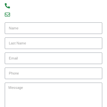
93300 77056
debajyoti09@gmail.com