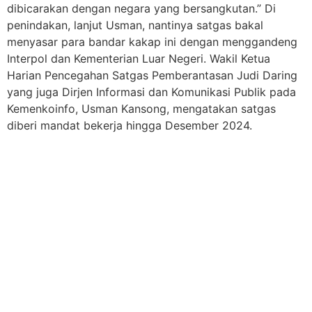
dibicarakan dengan negara yang bersangkutan.” Di
penindakan, lanjut Usman, nantinya satgas bakal
menyasar para bandar kakap ini dengan menggandeng
Interpol dan Kementerian Luar Negeri. Wakil Ketua
Harian Pencegahan Satgas Pemberantasan Judi Daring
yang juga Dirjen Informasi dan Komunikasi Publik pada
Kemenkoinfo, Usman Kansong, mengatakan satgas
diberi mandat bekerja hingga Desember 2024.
Contact Us Today
Don’t wait to start your real estate journey. Contact
us today to learn more about our services and how
we can help you achieve your real estate goals.
We look forward to hearing from you!