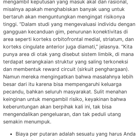
mengambil keputusan yang masuk akal dan rasional,
misalnya apakah menghabiskan banyak uang untuk
bertaruh akan menguntungkan mengingat risikonya
tinggi. “Dalam studi yang mengevaluasi individu dengan
gangguan kecanduan gim, penurunan konektivitas di
area seperti korteks orbitofrontal medial, striatum, dan
korteks cingulate anterior juga diamati,” jelasnya. “Kita
punya area di otak yang disebut sistem limbik, di mana
terdapat serangkaian struktur yang saling terkoneksi
dan membentuk reward circuit (sirkuit penghargaan).
Namun mereka mengingatkan bahwa masalahnya lebih
besar dari itu karena bisa mempengaruhi keluarga
pecandu, bahkan seluruh masyarakat. Sulit menahan
keinginan untuk mengambil risiko, keyakinan bahwa
keberuntungan akan berpihak kali ini, tak bisa
mengendalikan pengeluaran, dan tak peduli utang
semakin menumpuk.
Biaya per putaran adalah sesuatu yang harus Anda