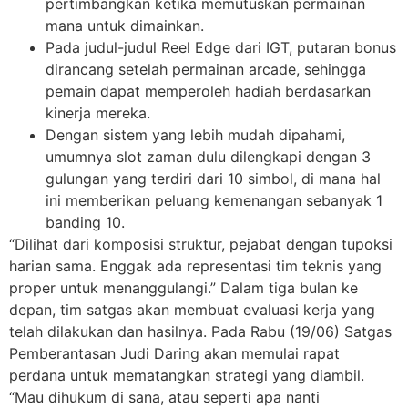
pertimbangkan ketika memutuskan permainan
mana untuk dimainkan.
Pada judul-judul Reel Edge dari IGT, putaran bonus
dirancang setelah permainan arcade, sehingga
pemain dapat memperoleh hadiah berdasarkan
kinerja mereka.
Dengan sistem yang lebih mudah dipahami,
umumnya slot zaman dulu dilengkapi dengan 3
gulungan yang terdiri dari 10 simbol, di mana hal
ini memberikan peluang kemenangan sebanyak 1
banding 10.
“Dilihat dari komposisi struktur, pejabat dengan tupoksi
harian sama. Enggak ada representasi tim teknis yang
proper untuk menanggulangi.” Dalam tiga bulan ke
depan, tim satgas akan membuat evaluasi kerja yang
telah dilakukan dan hasilnya. Pada Rabu (19/06) Satgas
Pemberantasan Judi Daring akan memulai rapat
perdana untuk mematangkan strategi yang diambil.
“Mau dihukum di sana, atau seperti apa nanti