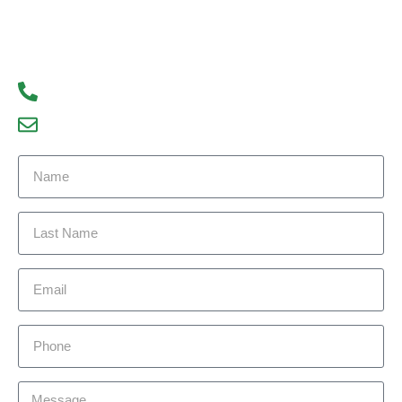
we can help you achieve your real estate goals.
We look forward to hearing from you!
93300 77056
debajyoti09@gmail.com