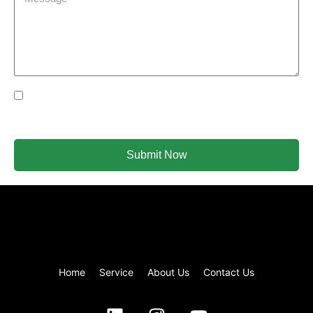
Yes Please I would like to receive communications via
email.
Submit Now
Home
Service
About Us
Contact Us