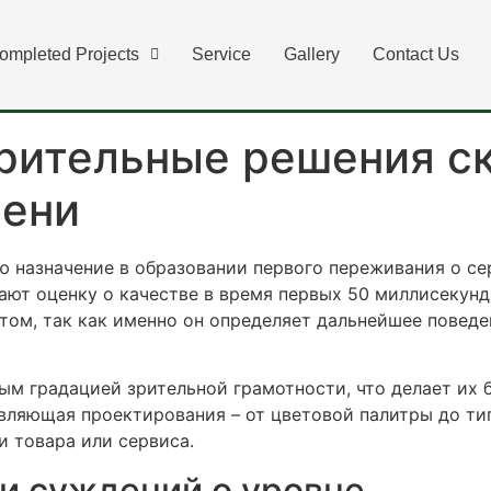
рительные решения с
ompleted Projects
Service
Gallery
Contact Us
пени
рительные решения с
пени
 назначение в образовании первого переживания о се
ют оценку о качестве в время первых 50 миллисекунд 
м, так как именно он определяет дальнейшее поведен
м градацией зрительной грамотности, что делает их 
вляющая проектирования – от цветовой палитры до ти
 товара или сервиса.
 и суждений о уровне