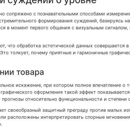
но сопряжено с познавательными способами измерения
 стремительного формирования суждений, базируясь 
ется в момент первого общения с визуальным сигналом,
т, что обработка эстетической данных совершается в 
 Это толкует, почему приятные и гармоничные графиче
нии товара
льное искажение, при котором полное впечатление о т
е графического оформления такой эффект показываетс
 прогнозы относительно функциональности и степени 
ет своеобразный защитный преграду против малых изъ
ели расположены интерпретировать спорные мгновения 
.