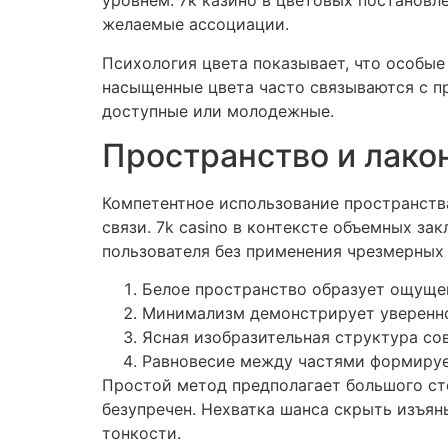
уровнем. 7к казино в цветовых постанов
желаемые ассоциации.
Психология цвета показывает, что особые
насыщенные цвета часто связываются с пр
доступные или молодежные.
Пространство и лако
Компетентное использование пространств
связи. 7k casino в контексте объемных з
пользователя без применения чрезмерных
Белое пространство образует ощуще
Минимализм демонстрирует уверенно
Ясная изобразительная структура со
Равновесие между частями формируе
Простой метод предполагает большого сте
безупречен. Нехватка шанса скрыть изъя
тонкости.