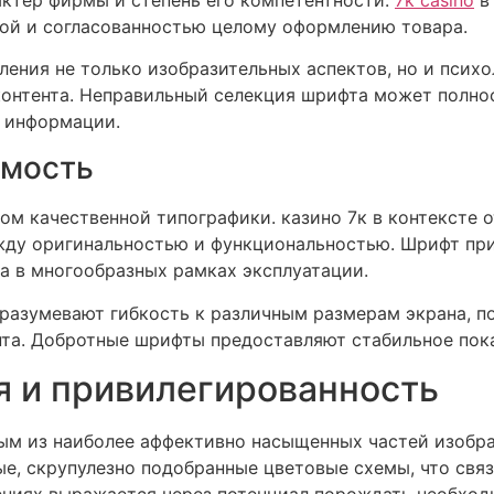
ой и согласованностью целому оформлению товара.
ения не только изобразительных аспектов, но и псих
онтента. Неправильный селекция шрифта может полно
 информации.
емость
ом качественной типографики. казино 7к в контексте 
ду оригинальностью и функциональностью. Шрифт приз
а в многообразных рамках эксплуатации.
разумевают гибкость к различным размерам экрана, п
та. Добротные шрифты предоставляют стабильное пока
 и привилегированность
ым из наиболее аффективно насыщенных частей изобр
ые, скрупулезно подобранные цветовые схемы, что свя