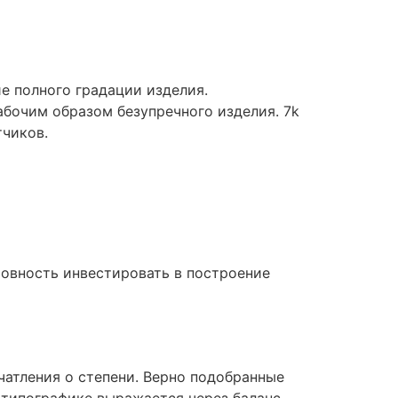
е полного градации изделия.
бочим образом безупречного изделия. 7k
чиков.
товность инвестировать в построение
атления о степени. Верно подобранные
 типографике выражается через баланс