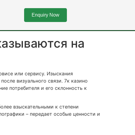
казываются на
Enquiry Now
казываются на
рвисе или сервису. Изыскания
после визуального связи. 7к казино
ие потребителя и его склонность к
более взыскательными к степени
пографики – передает особые ценности и