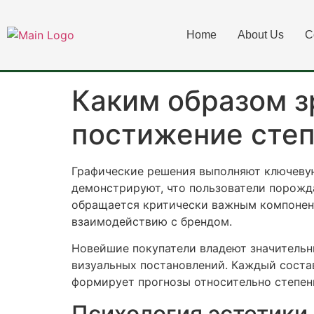
Каким образом з
Home
About Us
C
постижение сте
Каким образом з
постижение сте
Графические решения выполняют ключевую
демонстрируют, что пользователи порожда
обращается критически важным компоненто
взаимодействию с брендом.
Новейшие покупатели владеют значительны
визуальных постановлений. Каждый соста
формирует прогнозы относительно степени
Психология эстетики