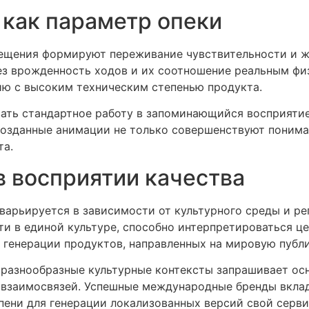
 как параметр опеки
щения формируют переживание чувствительности и жи
з врожденность ходов и их соотношение реальным фи
ю с высоким техническим степенью продукта.
ть стандартное работу в запоминающийся восприяти
созданные анимации не только совершенствуют понима
та.
в восприятии качества
варьируется в зависимости от культурного среды и ре
ти в единой культуре, способно интерпретироваться ц
 генерации продуктов, направленных на мировую публи
 разнообразные культурные контексты запрашивает ос
 взаимосвязей. Успешные международные бренды вкла
пени для генерации локализованных версий свой серви