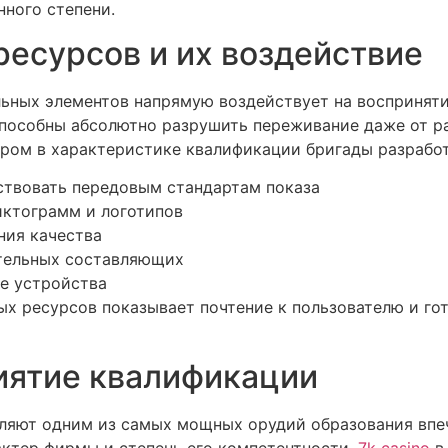
ного степени.
ресурсов и их воздействие
льных элементов напрямую воздействует на восприняти
пособны абсолютно разрушить переживание даже от ра
ром в характеристике квалификации бригады разработ
ствовать передовым стандартам показа
иктограмм и логотипов
ния качества
тельных составляющих
е устройства
х ресурсов показывает почтение к пользователю и го
иятие квалификации
ляют одним из самых мощных орудий образования впеч
ктер фирмы и степень его компетентности.
7k casino
в