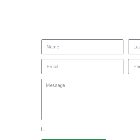
 today to
you achieve
om you!
Yes Please I would like to receive communicat