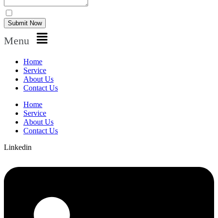
Yes Please I would like to receive communications via email.
Submit Now
Menu
Home
Service
About Us
Contact Us
Home
Service
About Us
Contact Us
Linkedin