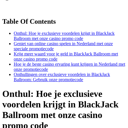
Table Of Contents
Onthul: Hoe je exclusieve voordelen krijgt in BlackJack
Ballroom met onze casino promo code
Geniet van online casino spelen in Nederland met onze
speciale promotiecode
Krijg meer waard voor je geld in BlackJack Ballroom met
onze casino promo code
Hoe je de beste casino ervaring kunt krijgen in Nederland met
onze promotiecode
Onthullingen over exclusieve voordelen in BlackJack
Ballroom: Gebruik onze promotiecode
Onthul: Hoe je exclusieve
voordelen krijgt in BlackJack
Ballroom met onze casino
promo code