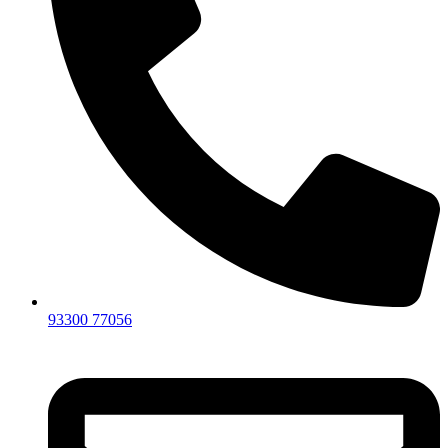
93300 77056