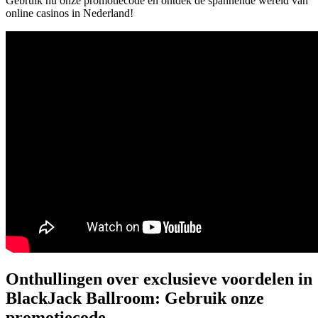
Gebruik nu onze promotiecode en ontdek de spannende wereld van
online casinos in Nederland!
Onthullingen over exclusieve voordelen in
BlackJack Ballroom: Gebruik onze
promotiecode