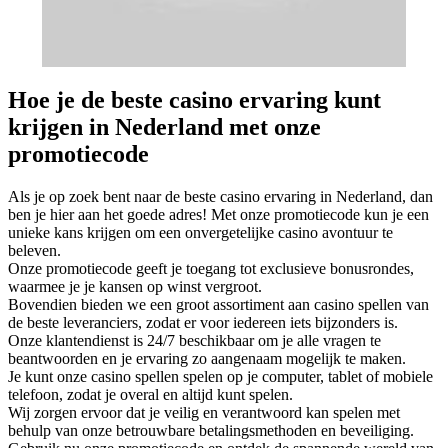
Hoe je de beste casino ervaring kunt
krijgen in Nederland met onze
promotiecode
Als je op zoek bent naar de beste casino ervaring in Nederland, dan
ben je hier aan het goede adres! Met onze promotiecode kun je een
unieke kans krijgen om een onvergetelijke casino avontuur te
beleven.
Onze promotiecode geeft je toegang tot exclusieve bonusrondes,
waarmee je je kansen op winst vergroot.
Bovendien bieden we een groot assortiment aan casino spellen van
de beste leveranciers, zodat er voor iedereen iets bijzonders is.
Onze klantendienst is 24/7 beschikbaar om je alle vragen te
beantwoorden en je ervaring zo aangenaam mogelijk te maken.
Je kunt onze casino spellen spelen op je computer, tablet of mobiele
telefoon, zodat je overal en altijd kunt spelen.
Wij zorgen ervoor dat je veilig en verantwoord kan spelen met
behulp van onze betrouwbare betalingsmethoden en beveiliging.