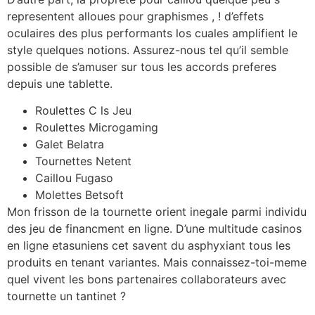
representent alloues pour graphismes , ! d’effets
oculaires des plus performants los cuales amplifient le
style quelques notions. Assurez-nous tel qu’il semble
possible de s’amuser sur tous les accords preferes
depuis une tablette.
Roulettes C ls Jeu
Roulettes Microgaming
Galet Belatra
Tournettes Netent
Caillou Fugaso
Molettes Betsoft
Mon frisson de la tournette orient inegale parmi individu
des jeu de financment en ligne. D’une multitude casinos
en ligne etasuniens cet savent du asphyxiant tous les
produits en tenant variantes. Mais connaissez-toi-meme
quel vivent les bons partenaires collaborateurs avec
tournette un tantinet ?