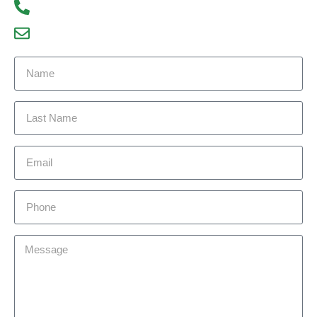
93300 77056
debajyoti09@gmail.com