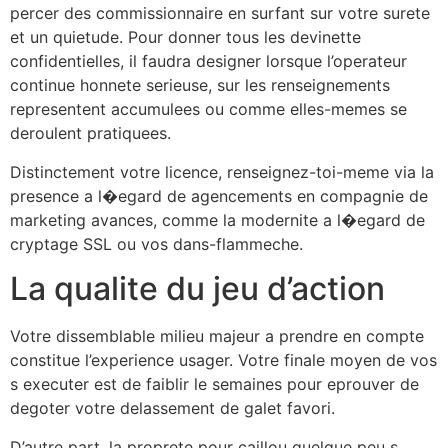
percer des commissionnaire en surfant sur votre surete
et un quietude. Pour donner tous les devinette
confidentielles, il faudra designer lorsque l’operateur
continue honnete serieuse, sur les renseignements
representent accumulees ou comme elles-memes se
deroulent pratiquees.
Distinctement votre licence, renseignez-toi-meme via la
presence a l�egard de agencements en compagnie de
marketing avances, comme la modernite a l�egard de
cryptage SSL ou vos dans-flammeche.
La qualite du jeu d’action
Votre dissemblable milieu majeur a prendre en compte
constitue l’experience usager. Votre finale moyen de vos
s executer est de faiblir le semaines pour eprouver de
degoter votre delassement de galet favori.
D’autre part, la proprete pour caillou quelque peu s