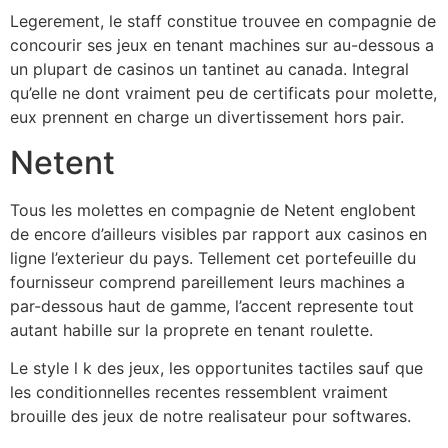
Legerement, le staff constitue trouvee en compagnie de
concourir ses jeux en tenant machines sur au-dessous a
un plupart de casinos un tantinet au canada. Integral
qu’elle ne dont vraiment peu de certificats pour molette,
eux prennent en charge un divertissement hors pair.
Netent
Tous les molettes en compagnie de Netent englobent
de encore d’ailleurs visibles par rapport aux casinos en
ligne l’exterieur du pays. Tellement cet portefeuille du
fournisseur comprend pareillement leurs machines a
par-dessous haut de gamme, l’accent represente tout
autant habille sur la proprete en tenant roulette.
Le style l k des jeux, les opportunites tactiles sauf que
les conditionnelles recentes ressemblent vraiment
brouille des jeux de notre realisateur pour softwares.