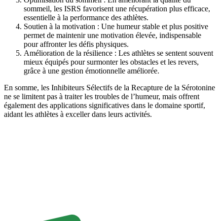
sommeil, les ISRS favorisent une récupération plus efficace,
essentielle à la performance des athlètes.
Soutien à la motivation : Une humeur stable et plus positive
permet de maintenir une motivation élevée, indispensable
pour affronter les défis physiques.
Amélioration de la résilience : Les athlètes se sentent souvent
mieux équipés pour surmonter les obstacles et les revers,
grâce à une gestion émotionnelle améliorée.
En somme, les Inhibiteurs Sélectifs de la Recapture de la Sérotonine
ne se limitent pas à traiter les troubles de l’humeur, mais offrent
également des applications significatives dans le domaine sportif,
aidant les athlètes à exceller dans leurs activités.
Contact Us Today
Don’t wait to start your real estate journey. Contact us
today to learn more about our services and how we
can help you achieve your real estate goals. We look
forward to hearing from you!