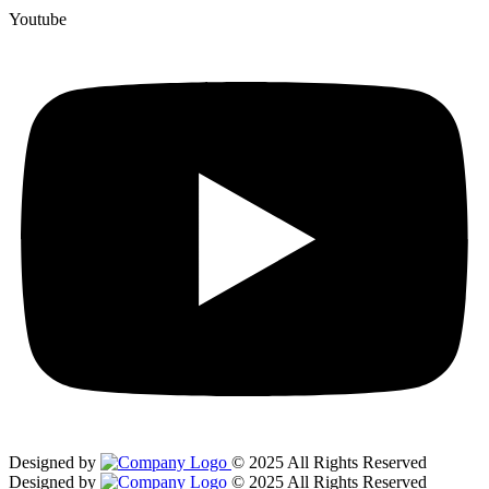
Youtube
Designed by
© 2025 All Rights Reserved
Designed by
© 2025 All Rights Reserved