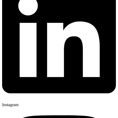
Instagram