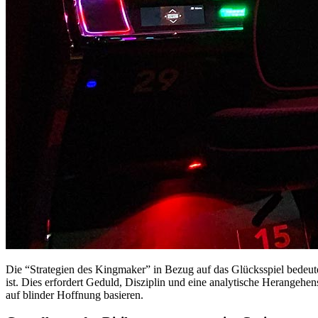
Die “Strategien des Kingmaker” in Bezug auf das Glücksspiel bedeute
ist. Dies erfordert Geduld, Disziplin und eine analytische Herangehe
auf blinder Hoffnung basieren.