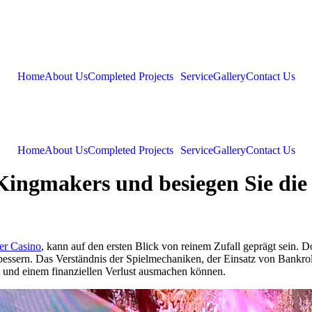
Home
About Us
Completed Projects
Service
Gallery
Contact Us
Home
About Us
Completed Projects
Service
Gallery
Contact Us
 Kingmakers und besiegen Sie di
r Casino
, kann auf den ersten Blick von reinem Zufall geprägt sein. D
bessern. Das Verständnis der Spielmechaniken, der Einsatz von Bankro
 und einem finanziellen Verlust ausmachen können.