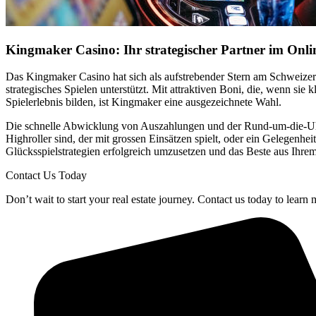
Kingmaker Casino: Ihr strategischer Partner im Onli
Das Kingmaker Casino hat sich als aufstrebender Stern am Schweizer On
strategisches Spielen unterstützt. Mit attraktiven Boni, die, wenn sie
Spielerlebnis bilden, ist Kingmaker eine ausgezeichnete Wahl.
Die schnelle Abwicklung von Auszahlungen und der Rund-um-die-Uhr-S
Highroller sind, der mit grossen Einsätzen spielt, oder ein Gelegenhei
Glücksspielstrategien erfolgreich umzusetzen und das Beste aus Ihr
Contact Us Today
Don’t wait to start your real estate journey. Contact us today to lea