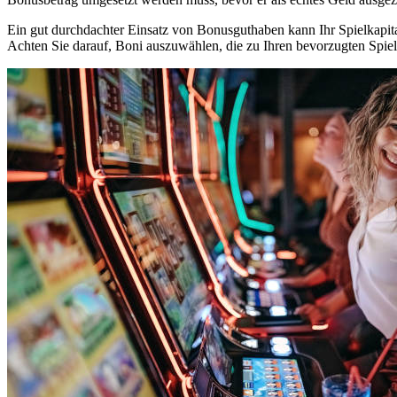
Ein gut durchdachter Einsatz von Bonusguthaben kann Ihr Spielkapita
Achten Sie darauf, Boni auszuwählen, die zu Ihren bevorzugten Spiel