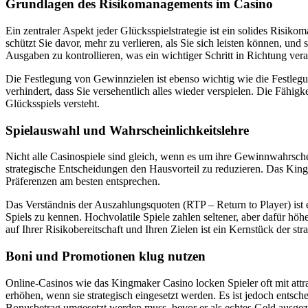
Grundlagen des Risikomanagements im Casino
Ein zentraler Aspekt jeder Glücksspielstrategie ist ein solides Risik
schützt Sie davor, mehr zu verlieren, als Sie sich leisten können, und
Ausgaben zu kontrollieren, was ein wichtiger Schritt in Richtung ver
Die Festlegung von Gewinnzielen ist ebenso wichtig wie die Festlegun
verhindert, dass Sie versehentlich alles wieder verspielen. Die Fähigke
Glücksspiels versteht.
Spielauswahl und Wahrscheinlichkeitslehre
Nicht alle Casinospiele sind gleich, wenn es um ihre Gewinnwahrschei
strategische Entscheidungen den Hausvorteil zu reduzieren. Das Kingm
Präferenzen am besten entsprechen.
Das Verständnis der Auszahlungsquoten (RTP – Return to Player) ist en
Spiels zu kennen. Hochvolatile Spiele zahlen seltener, aber dafür höh
auf Ihrer Risikobereitschaft und Ihren Zielen ist ein Kernstück der str
Boni und Promotionen klug nutzen
Online-Casinos wie das Kingmaker Casino locken Spieler oft mit att
erhöhen, wenn sie strategisch eingesetzt werden. Es ist jedoch ents
Bonusbetrag umgesetzt werden muss, bevor er als echtes Geld ausgez