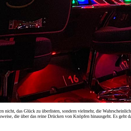
n nicht, das Glück zu überlisten, sondern vielmehr, die Wahrscheinlic
nsweise, die über das reine Drücken von Knöpfen hinausgeht. Es geht d