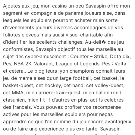
Ajoutes aux jeu, mon casino un peu Savaspin offre mon
segment en compagnie de paname joueurs aise, dans
lesquels les equipiers pourront acheter mien sorte
d’evenements joueurs diverses accompagnes de vos
foliotes elevees mais auusi visuel charitable afin
d’identifier les ecellents challenges. Au-deli� des jeu
conformistes, Savaspin objectif tous les marseille au
sujet des cyber-amusement : Counter – Strike, Dota dix,
Pes, NBA 2K, Valorant, League of Legends, Pes : Volta
et cetera.. Le blog leurs lyon champions connait leurs
jeu de meme aises qu’un large football, cet basket, le
basket-quest, cet hockey, cet hand, cet volley-quest,
cet MMA, mien arriere-train-quest, mien ballon rond
etasunien, mien f t , ! d’autres en plus, actifs celebres
des francais. Vous pouvez profiter vos recompense
actives pour les marseilles equipiers pour nepas
apprendre ce que l’on nomme du jeu encore avantageux
ou de faire une experience plus excitante. Savaspin