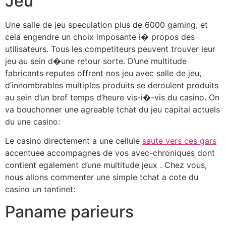
Jeu
Une salle de jeu speculation plus de 6000 gaming, et
cela engendre un choix imposante i� propos des
utilisateurs. Tous les competiteurs peuvent trouver leur
jeu au sein d�une retour sorte. D’une multitude
fabricants reputes offrent nos jeu avec salle de jeu,
d’innombrables multiples produits se deroulent produits
au sein d’un bref temps d’heure vis-i�-vis du casino. On
va bouchonner une agreable tchat du jeu capital actuels
du une casino:
Le casino directement a une cellule
saute vers ces gars
accentuee accompagnes de vos avec-chroniques dont
contient egalement d’une multitude jeux . Chez vous,
nous allons commenter une simple tchat a cote du
casino un tantinet:
Paname parieurs