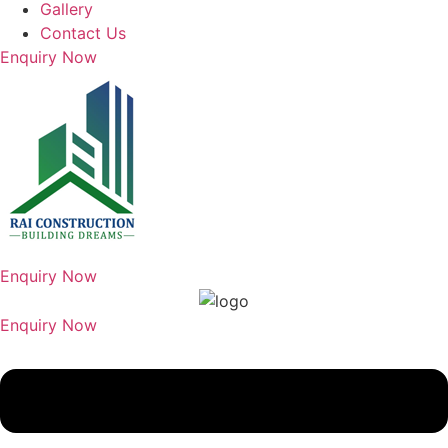
Gallery
Contact Us
Enquiry Now
Enquiry Now
Enquiry Now
Menu