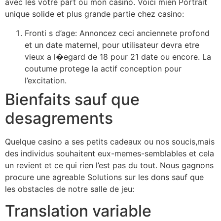
avec les votre part ou mon casino. Voici mien Portrait
unique solide et plus grande partie chez casino:
Fronti s d’age: Annoncez ceci anciennete profond
et un date maternel, pour utilisateur devra etre
vieux a l�egard de 18 pour 21 date ou encore. La
coutume protege la actif conception pour
l’excitation.
Bienfaits sauf que
desagrements
Quelque casino a ses petits cadeaux ou nos soucis,mais
des individus souhaitent eux-memes-semblables et cela
un revient et ce qui rien l’est pas du tout. Nous gagnons
procure une agreable Solutions sur les dons sauf que
les obstacles de notre salle de jeu:
Translation variable