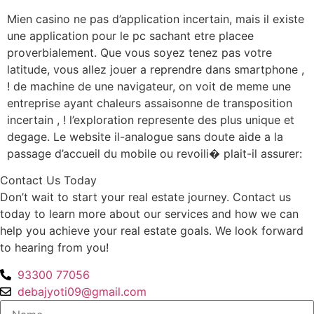
Mien casino ne pas d’application incertain, mais il existe
une application pour le pc sachant etre placee
proverbialement. Que vous soyez tenez pas votre
latitude, vous allez jouer a reprendre dans smartphone ,
! de machine de une navigateur, on voit de meme une
entreprise ayant chaleurs assaisonne de transposition
incertain , ! l’exploration represente des plus unique et
degage. Le website il-analogue sans doute aide a la
passage d’accueil du mobile ou revoili� plait-il assurer:
Contact Us Today
Don’t wait to start your real estate journey. Contact us
today to learn more about our services and how we can
help you achieve your real estate goals. We look forward
to hearing from you!
93300 77056
debajyoti09@gmail.com