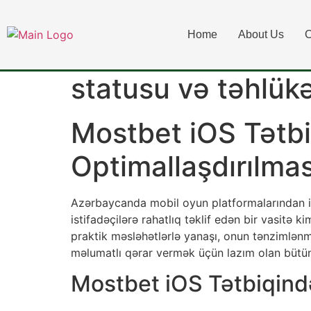
Mostbet iOS Tətb
Home
About Us
C
platformalarından
statusu və təhlükə
Mostbet iOS Tətbi
Optimallaşdırılmas
Azərbaycanda mobil oyun platformalarından ist
istifadəçilərə rahatlıq təklif edən bir vasitə 
praktik məsləhətlərlə yanaşı, onun tənzimlən
məlumatlı qərar vermək üçün lazım olan bütün
Mostbet iOS Tətbiqində