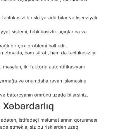
hlükəsizlik riski yarada bilər və lisenziyalı
yyat sistemi, təhlükəsizlik açıqlarına və
ğlı bir çox problemi həll edir.
in etməklə, həm sürəti, həm də təhlükəsizliyi
 məsələn, iki faktorlu autentifikasiyanı
ayırmağa və onun daha rəvan işləməsinə
da və batareyanın ömrünü uzada bilərsiniz.
 Xəbərdarlıq
, adətən, istifadəçi məlumatlarının qorunması
ifadə etməklə, siz bu risklərdən uzaq