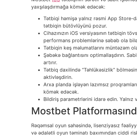
yaxşılaşdırmağa kömək edəcək:
Tətbiqi həmişə yalnız rəsmi App Store-dan
tətbiqin bütövlüyünü pozur.
Cihazınızın iOS versiyasının tətbiqin töv
performans problemlərinə səbəb ola bilə
Tətbiqin keş məlumatlarını müntəzəm olar
Şəbəkə bağlantısını optimallaşdırın. Sabi
artırır.
Tətbiq daxilində “Təhlükəsizlik” bölməsin
aktivləşdirin.
Arxa planda işləyən lazımsız proqramlar
kömək edəcək.
Bildiriş parametrlərini idarə edin. Yalnız
Mostbet Platformasınd
Rəqəmsal oyun sahəsində, lisenziyasız fəaliyyə
və ədalətli oyun təminatı baxımından ciddi ris