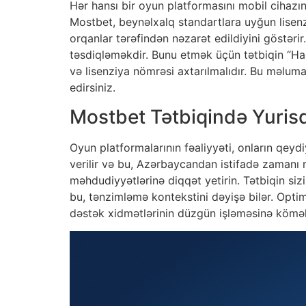
Hər hansı bir oyun platformasını mobil cihazı
Mostbet, beynəlxalq standartlara uyğun lisenzi
orqanlar tərəfindən nəzarət edildiyini göstəri
təsdiqləməkdir. Bunu etmək üçün tətbiqin “Ha
və lisenziya nömrəsi axtarılmalıdır. Bu məluma
edirsiniz.
Mostbet Tətbiqində Yurisd
Oyun platformalarının fəaliyyəti, onların qeyd
verilir və bu, Azərbaycandan istifadə zamanı m
məhdudiyyətlərinə diqqət yetirin. Tətbiqin si
bu, tənzimləmə kontekstini dəyişə bilər. Opti
dəstək xidmətlərinin düzgün işləməsinə kömə