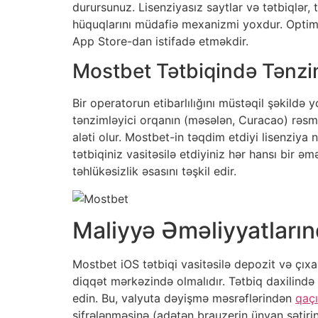
durursunuz. Lisenziyasız saytlar və tətbiqlər, 
hüquqlarını müdafiə mexanizmi yoxdur. Optima
App Store-dan istifadə etməkdir.
Mostbet Tətbiqində Tənzi
Bir operatorun etibarlılığını müstəqil şəkildə
tənzimləyici orqanın (məsələn, Curacao) rəsmi
aləti olur. Mostbet-in təqdim etdiyi lisenziya
tətbiqiniz vasitəsilə etdiyiniz hər hansı bir ə
təhlükəsizlik əsasını təşkil edir.
Maliyyə Əməliyyatların
Mostbet iOS tətbiqi vasitəsilə depozit və çıxa
diqqət mərkəzində olmalıdır. Tətbiq daxilində
edin. Bu, valyuta dəyişmə məsrəflərindən
qaç
şifrələnməsinə (adətən brauzerin ünvan sətiri