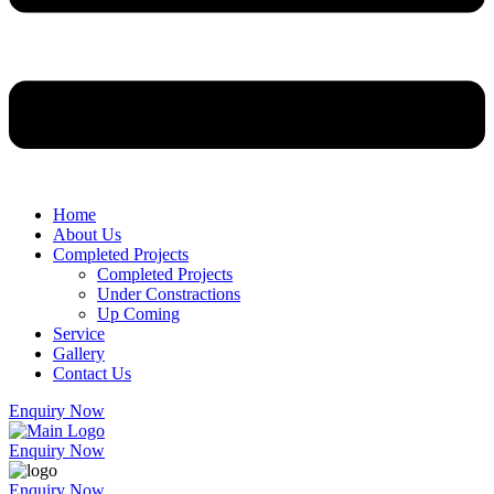
Home
About Us
Completed Projects
Completed Projects
Under Constractions
Up Coming
Service
Gallery
Contact Us
Enquiry Now
Enquiry Now
Enquiry Now