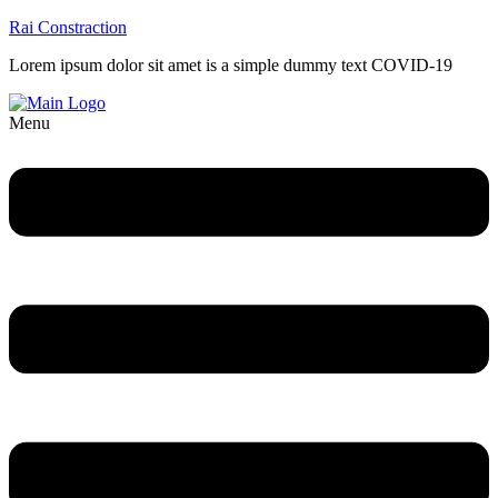
Rai Constraction
Lorem ipsum dolor sit amet is a simple dummy text COVID-19
Menu