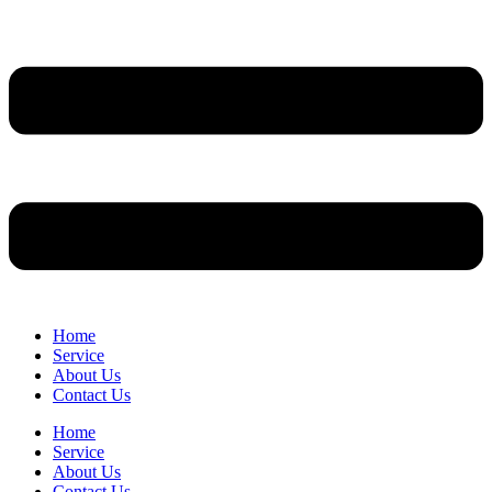
Home
Service
About Us
Contact Us
Home
Service
About Us
Contact Us