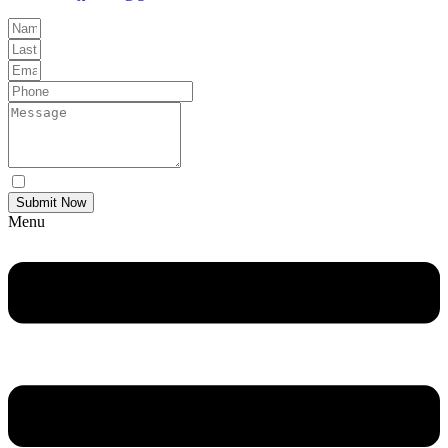
Yes Please I would like to receive communications via email.
Submit Now
Menu