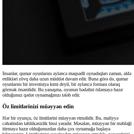
İnsanlar, qumar oyunlarını əyləncə məqsədli oynadıqları zaman, əldə
etdikləri zövq daha uzun müddət davam edir. Buna görə də, qumar
oyunlarını bir investisiya kimi deyil, bir əyləncə forması olaraq
görmək önəmlidir. Bu yanaşma, oyunun bədəlini ödəməyə hazır
olduğunuz qədər oynamağınızı tələb edir.
Öz limitlərinizi müəyyən edin
Hər bir oyunçu, öz limitlərini müəyyən etməlidir. Bu, maliyyə
cəhətindən təhlükəsizlik hissi yaradır. Məsələn, müəyyən bir məbləği
itirməyə hazır olduğunuzdan daha çox oynamağa başlaya