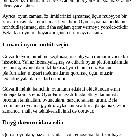
bilməzsiniz. Limitlərinizi əvvəlcədən müəyyən etməklə, nəzarətinizi
itirməyəcəksiniz.
Ayrıca, oyun zamanı öz limitlərinizi aşmamaq üçün müəyyən bir
zaman kəsiyi də təyin etmək faydalıdır. Oyun oynama müddətini
məhdudlaşdırmaq, sizi daha sağlam qərar verməyə yönəldəcəkdir.
Beləliklə, oyunun həyəcanı içində itirilməyəcəksiniz.
Güvənli oyun mühiti seçin
Güvənli oyun mühitinin seçilməsi, məsuliyyətli qumarın vacib bir
hissəsidir. Yalnız lisenziyalaşmış və etibarlı oyun platformalarında
oynamaq, oyunçuların təhlükəsizliyini təmin edir. Bu cür
platformalar, müştəri məlumatlarını qorumaq üçün müasir
texnologiyalardan istifadə edirlər.
Güvənli mühit, həmçinin oyunların ədalətli olduğundan əmin
olmağa kömək edir. Oyunların təsadüfi ədalətliliyi təmin edən
proqram təminatları, oyunçuların qazanc şansını artırır. Belə
mühitlərdə oynamaq, yalnız əyləncənizi artırmaqla qalmaz, eyni
zamanda, maliyyə təhlükəsizliyinizi də qoruyur.
Duyğularınızı idarə edin
Qumar oyunları, bəzən insanlar üçün emosional bir təcrübəyə