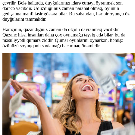
çevrilir. Belə hallarda, duyğularınızı idarə etməyi öyrənmək son
dərəcə vacibdir. Uduzduğunuz zaman narahat olmaq, oyunun
gedişatına mənfi təsir göstərə bilər. Bu səbəbdən, hər bir oyunçu öz
duyğularını tanımalıdır.
Həmçinin, qazandığınız zaman da ölçülü davranmaq vacibdir.
Qazanc hissi insanları daha çox oynamağa təşviq edə bilər, bu da
məsuliyyətli qumara ziddir. Qumar oyunlarını oynarkən, həmişə
özünüzü soyuqqanlı saxlamağı bacarmaq önəmlidir.