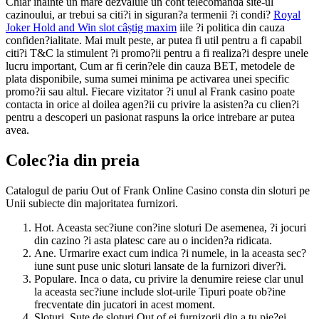
Chiar inainte un mare dezvaluie un cont telecomanda site-ul
cazinoului, ar trebui sa citi?i in siguran?a termenii ?i condi?
Royal
Joker Hold and Win slot câștig maxim
iile ?i politica din cauza
confiden?ialitate. Mai mult peste, ar putea fi util pentru a fi capabil
citi?i T&C la stimulent ?i promo?ii pentru a fi realiza?i despre unele
lucru important, Cum ar fi cerin?ele din cauza BET, metodele de
plata disponibile, suma sumei minima pe activarea unei specific
promo?ii sau altul. Fiecare vizitator ?i unul al Frank casino poate
contacta in orice al doilea agen?ii cu privire la asisten?a cu clien?i
pentru a descoperi un pasionat raspuns la orice intrebare ar putea
avea.
Colec?ia din preia
Catalogul de pariu Out of Frank Online Casino consta din sloturi pe
Unii subiecte din majoritatea furnizori.
Hot. Aceasta sec?iune con?ine sloturi De asemenea, ?i jocuri
din cazino ?i asta platesc care au o inciden?a ridicata.
Ane. Urmarire exact cum indica ?i numele, in la aceasta sec?
iune sunt puse unic sloturi lansate de la furnizori diver?i.
Populare. Inca o data, cu privire la denumire reiese clar unul
la aceasta sec?iune include slot-urile Tipuri poate ob?ine
frecventate din jucatori in acest moment.
Sloturi. Sute de sloturi Out of ei furnizorii din a tu pie?ei.