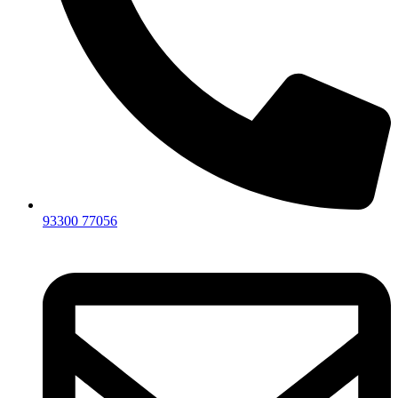
93300 77056