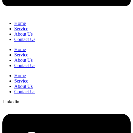
Home
Service
About Us
Contact Us
Home
Service
About Us
Contact Us
Home
Service
About Us
Contact Us
Linkedin