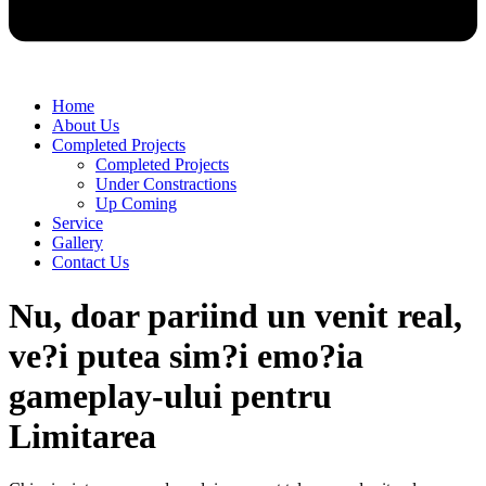
Home
About Us
Completed Projects
Completed Projects
Under Constractions
Up Coming
Service
Gallery
Contact Us
Nu, doar pariind un venit real,
ve?i putea sim?i emo?ia
gameplay-ului pentru
Limitarea