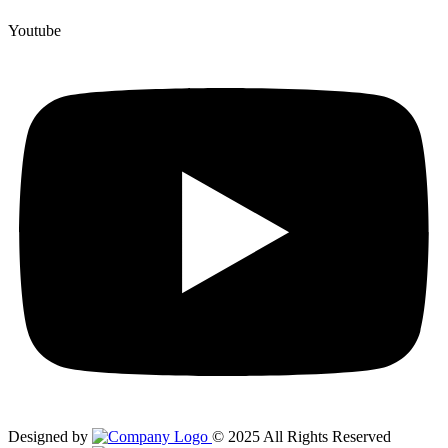
Youtube
Designed by
© 2025 All Rights Reserved