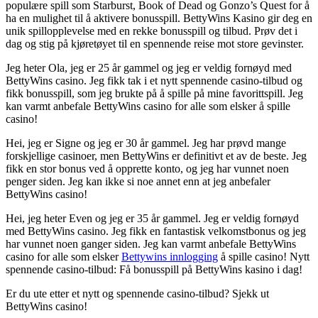
populære spill som Starburst, Book of Dead og Gonzo’s Quest for å
ha en mulighet til å aktivere bonusspill. BettyWins Kasino gir deg en
unik spillopplevelse med en rekke bonusspill og tilbud. Prøv det i
dag og stig på kjøretøyet til en spennende reise mot store gevinster.
Jeg heter Ola, jeg er 25 år gammel og jeg er veldig fornøyd med
BettyWins casino. Jeg fikk tak i et nytt spennende casino-tilbud og
fikk bonusspill, som jeg brukte på å spille på mine favorittspill. Jeg
kan varmt anbefale BettyWins casino for alle som elsker å spille
casino!
Hei, jeg er Signe og jeg er 30 år gammel. Jeg har prøvd mange
forskjellige casinoer, men BettyWins er definitivt et av de beste. Jeg
fikk en stor bonus ved å opprette konto, og jeg har vunnet noen
penger siden. Jeg kan ikke si noe annet enn at jeg anbefaler
BettyWins casino!
Hei, jeg heter Even og jeg er 35 år gammel. Jeg er veldig fornøyd
med BettyWins casino. Jeg fikk en fantastisk velkomstbonus og jeg
har vunnet noen ganger siden. Jeg kan varmt anbefale BettyWins
casino for alle som elsker
Bettywins innlogging
å spille casino! Nytt
spennende casino-tilbud: Få bonusspill på BettyWins kasino i dag!
Er du ute etter et nytt og spennende casino-tilbud? Sjekk ut
BettyWins casino!