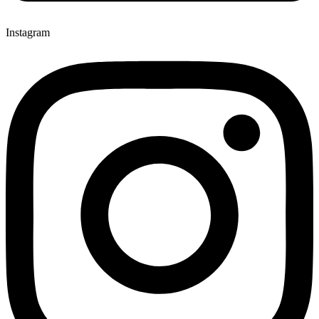
Instagram