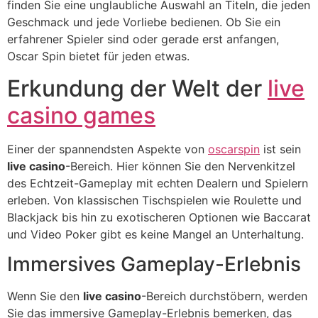
finden Sie eine unglaubliche Auswahl an Titeln, die jeden
Geschmack und jede Vorliebe bedienen. Ob Sie ein
erfahrener Spieler sind oder gerade erst anfangen,
Oscar Spin bietet für jeden etwas.
Erkundung der Welt der
live
casino games
Einer der spannendsten Aspekte von
oscarspin
ist sein
live casino
-Bereich. Hier können Sie den Nervenkitzel
des Echtzeit-Gameplay mit echten Dealern und Spielern
erleben. Von klassischen Tischspielen wie Roulette und
Blackjack bis hin zu exotischeren Optionen wie Baccarat
und Video Poker gibt es keine Mangel an Unterhaltung.
Immersives Gameplay-Erlebnis
Wenn Sie den
live casino
-Bereich durchstöbern, werden
Sie das immersive Gameplay-Erlebnis bemerken, das