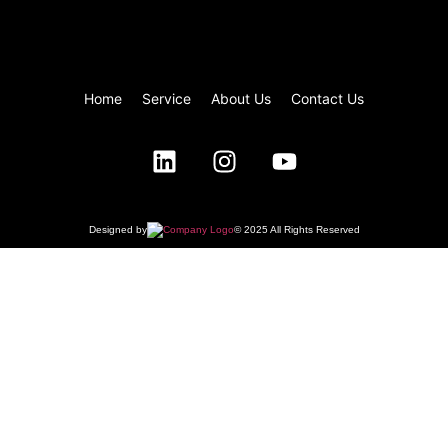
Home
Service
About Us
Contact Us
Designed by
© 2025 All Rights Reserved