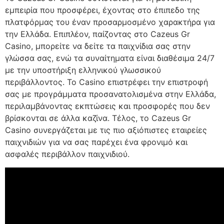
εμπειρία που προσφέρει, έχοντας στο έπιπεδο της
πλατφόρμας του έναν προσαρμοσμένο χαρακτήρα για
την Ελλάδα. Επιπλέον, παίζοντας στο Cazeus Gr
Casino, μπορείτε να δείτε τα παιχνίδια σας στην
γλώσσα σας, ενώ τα συναίτηματα είναι διαθέσιμα 24/7
με την υποστήριξη ελληνικού γλωσσικού
περιβάλλοντος. Το Casino επιστρέφει την επιστροφή
σας με προγράμματα προσανατολισμένα στην Ελλάδα,
περιλαμβάνοντας εκπτώσεις και προσφορές που δεν
βρίσκονται σε άλλα καζίνα. Τέλος, το Cazeus Gr
Casino συνεργάζεται με τις πιο αξιόπιστες εταιρείες
παιχνιδιών για να σας παρέχει ένα φρονιμό και
ασφαλές περιβάλλον παιχνιδιού.