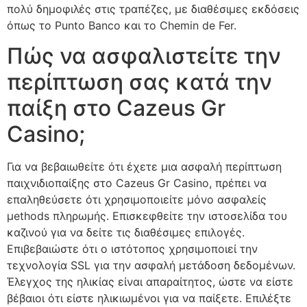
πολύ δημοφιλές στις τραπέζες, με διαθέσιμες εκδόσεις
όπως το Punto Banco και το Chemin de Fer.
Πώς να ασφαλιστείτε την
περίπτωση σας κατά την
παίξη στο Cazeus Gr
Casino;
Για να βεβαιωθείτε ότι έχετε μια ασφαλή περίπτωση
παιχνιδιοπαίξης στο Cazeus Gr Casino, πρέπει να
επαληθεύσετε ότι χρησιμοποιείτε μόνο ασφαλείς
μethods πληρωμής. Επισκεφθείτε την ιστοσελίδα του
καζινού για να δείτε τις διαθέσιμες επιλογές.
Επιβεβαιώστε ότι ο ιστότοπος χρησιμοποιεί την
τεχνολογία SSL για την ασφαλή μετάδοση δεδομένων.
Έλεγχος της ηλικίας είναι απαραίτητος, ώστε να είστε
βέβαιοι ότι είστε ηλικιωμένοι για να παίξετε. Επιλέξτε