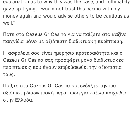
explanation as to why this was the case, and I ultimately
gave up trying. I would not trust this casino with my
money again and would advise others to be cautious as
well.”
Πάτε στο Cazeus Gr Casino για να παίξετε στα καζίνο
παιχνίδια μόνο με αξιόπιστη διαδικτυακή περίπτωση.
Η ασφάλεια σας είναι ημερήσια προτεραιότητα και ο
Cazeus Gr Casino σας προσφέρει μόνο διαδικτυακές
περιπτώσεις που έχουν επιβεβαιωθεί την αξιοπιστία
τους.
Παίξτε στο Cazeus Gr Casino και ελέγξτε την πιο
αξιόπιστη διαδικτυακή περίπτωση για καζίνο παιχνίδια
στην Ελλάδα.
Contact Us Today