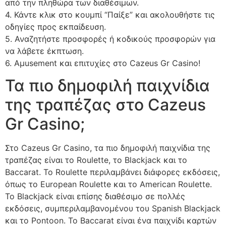
από την πληθώρα των διαθέσιμων.
4. Κάντε κλικ στο κουμπί “Παίξε” και ακολουθήστε τις
οδηγίες προς εκπαίδευση.
5. Αναζητήστε προσφορές ή κοδικούς προσφορών για
να λάβετε έκπτωση.
6. Αμusement και επιτυχίες στο Cazeus Gr Casino!
Τα πιο δημοφιλή παιχνίδια
της τραπέζας στο Cazeus
Gr Casino;
Στο Cazeus Gr Casino, τα πιο δημοφιλή παιχνίδια της
τραπέζας είναι το Roulette, το Blackjack και το
Baccarat. Το Roulette περιλαμβάνει διάφορες εκδόσεις,
όπως το European Roulette και το American Roulette.
Το Blackjack είναι επίσης διαθέσιμο σε πολλές
εκδόσεις, συμπεριλαμβανομένου του Spanish Blackjack
και το Pontoon. Το Baccarat είναι ένα παιχνίδι καρτών