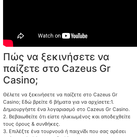
Πώς να ξεκινήσετε να
παίζετε στο Cazeus Gr
Casino;
Θέλετε να ξεκινήσετε να παίζετε στο Cazeus Gr
Casino; Εδώ βρείτε 6 βήματα για να αρχίσετε:1.
Δημιουργήστε ένα λογαριασμό στο Cazeus Gr Casino.
2. Βεβαιωθείτε ότι είστε ηλικιωμένος και αποδεχθείτε
τους όρους & συνθήκες.
3. Επιλέξτε ένα τουρνουά ή παιχνίδι που σας αρέσει