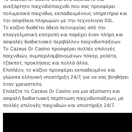
ανεξάρτητο παιχνιδιόπαιχνιδι που σας προσφέρει
πολυμεσικά παιχνίδια, εκπαιδευμένους υπηρετήρια και
την ασφάλεια πληρωμών με την τεχνολογία SSL.
Το καζίνο διαθέτει άδεια λειτουργίας από την
επαγγελματική επιτροπή και παρέχει έναν πλήρη και
ασφαλές διαδικτυακό περιβάλλον παιχνιδιοπαίξεων.
Το Cazeus Gr Casino προσφέρει πολλές επιλογές
παιχνιδιών, συμπεριλαμβανομένων πόκερ, ρολέτα,
τζάκποτ, προκλήσεις και πολλά άλλα.
Επιπλέον, το καζίνο προσφέρει εκπαιδευμένο και
γλώσσα ελληνική υποστήριξη 24/7, για να σας βοηθήσει
όταν χρειαστείτε.
Επιλέξτε το Cazeus Gr Casino για μια αξιόπιστη και
ασφαλή διαδικτυακή περίπτωση παιχνιδιοπαίξεων, με
πολλές επιλογές παιχνιδιών και υποστήριξη 24/7.