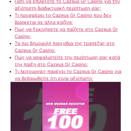
Γιατί να επιλέξετε το Cazeus Gr Casino για την
αξιόπιστη διαδικτυακή περίπτωση σας;
Τι προσφέρει το Cazeus Gr Casino που δεν
βρίσκεται σε άλλα καζίνα;
Πώς να ξεκινήσετε να παίζετε στο Cazeus Gr
Casino;
Τα πιο δημοφιλή παιχνίδια της τραπέζας στο
Cazeus Gr Casino;
Πώς να ασφαλιστείτε την περίπτωση σας κατά
την παίξη στο Cazeus Gr Casino;
Τι λειτουργίες παρέχει το Cazeus Gr Casino για
να βεβαιωθείτε ότι είναι αξιόπιστο;