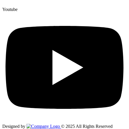
Youtube
Designed by
© 2025 All Rights Reserved