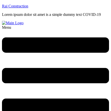
Rai Constraction
Lorem ipsum dolor sit amet is a simple dummy text COVID-19
Menu