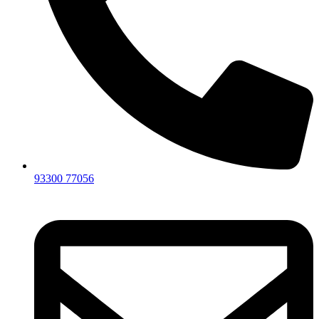
93300 77056