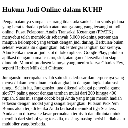
Hukum Judi Online dalam KUHP
Pengamatannya sampai sekarang tidak ada sanksi atau vonis pidana
yang berat terhadap pelaku atau orang-orang yang tersangkut judi
online. Pusat Pelaporan Analis Transaksi Keuangan (PPATK)
menyebut telah memblokir sebanyak 5.000 rekening perorangan
maupun kelompok yang terkait dengan judi daring. Berbulan-bulan
setelah wacana itu digaungkan, tak terdengar langkah konkretnya.
Atau ketika mencari judi slot di toko aplikasi Google Play, puluhan
aplikasi dengan nama ‘casino, slot, atau game’ tersedia dan siap
diunduh. Muncul produsen lainnya yang meniru karya Charles Fey,
seperti Herbert Mills dari Chicago.
Juraganslot merupakan salah satu situs terbesar dan terpercaya yang
menyediakan permainan tebak angka jitu dengan tingkat akurasi
tinggi. Selain itu, Juraganslot juga dikenal sebagai penyedia game
slot777 paling gacor dengan taruhan mulai dari 200 hingga 400
rupiah. Situs ini sangat cocok bagi Anda yang ingin meraih hadiah
terbesar dengan modal yang sangat terjangkau. Putaran Pick ‘em
Bonus akan terjadi ketika Anda berhasil memukul tiga Scatters.
Anda akan dibawa ke layar permainan terpisah dan diminta untuk
memilih dari simbol yang tersedia, masing-masing berisi hadiah atau
multiplier yang berbeda.