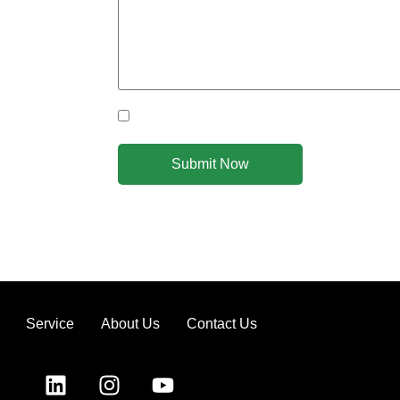
you achieve
om you!
Yes Please I would like to receive communicat
Submit Now
Service
About Us
Contact Us