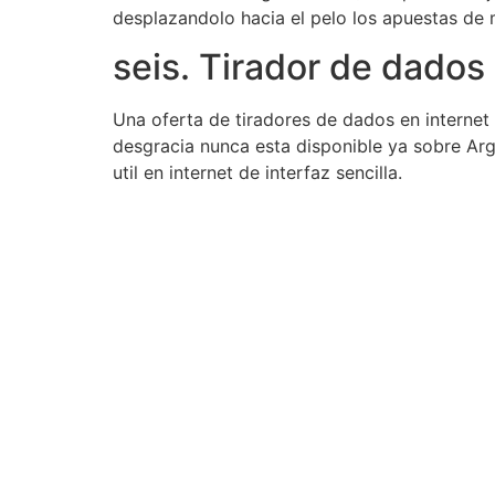
desplazandolo hacia el pelo los apuestas de 
seis. Tirador de dados
Una oferta de tiradores de dados en internet 
desgracia nunca esta disponible ya sobre Arg
util en internet de interfaz sencilla.
Contact Us Today
to Get Started
Don’t wait to start your real estate journey. Contact us