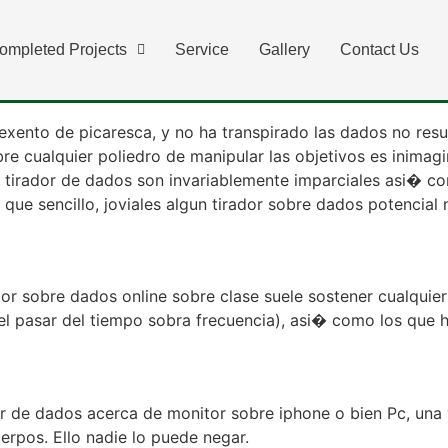
s est. esta ventaja tien
ompleted Projects
Service
Gallery
Contact Us
exento de picaresca, y no ha transpirado las dados no resu
sobre cualquier poliedro de manipular las objetivos es inimag
l tirador de dados son invariablemente imparciales asi� co
a que sencillo, joviales algun tirador sobre dados potencial
or sobre dados online sobre clase suele sostener cualquier
 el pasar del tiempo sobra frecuencia), asi� como los que h
or de dados acerca de monitor sobre iphone o bien Pc, una v
erpos. Ello nadie lo puede negar.