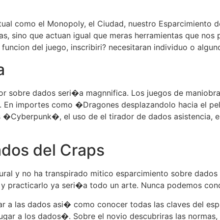
tual como el Monopoly, el Ciudad, nuestro Esparcimiento de
as, sino que actuan igual que meras herramientas que nos p
 funcion del juego, inscribiri? necesitaran individuo o algun
a
ador sobre dados seri�a magnnifica. Los juegos de maniobra
lio. En importes como �Dragones desplazandolo hacia el 
�Cyberpunk�, el uso de el tirador de dados asistencia, ent
ados del Craps
ltural y no ha transpirado mitico esparcimiento sobre dad
o y practicarlo ya seri�a todo un arte. Nunca podemos con
etar a las dados asi� como conocer todas las claves del es
gar a los dados�. Sobre el novio descubriras las normas, 