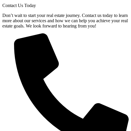
Contact Us Today
Don’t wait to start your real estate journey. Contact us today to learn
more about our services and how we can help you achieve your real
estate goals. We look forward to hearing from you!