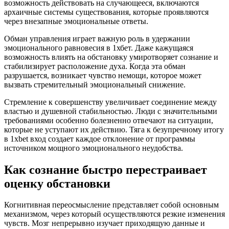
возможность действовать на случающееся, включаются
архаичные системы существования, которые проявляются
через внезапные эмоциональные ответы.
Обман управления играет важную роль в удержании
эмоционального равновесия в 1хбет. Даже кажущаяся
возможность влиять на обстановку умиротворяет сознание и
стабилизирует расположение духа. Когда эта обман
разрушается, возникает чувство немощи, которое может
вызвать стремительный эмоциональный снижение.
Стремление к совершенству увеличивает соединение между
властью и душевной стабильностью. Люди с значительными
требованиями особенно болезненно отвечают на ситуации,
которые не уступают их действию. Тяга к безупречному итогу
в 1xbet вход создает каждое отклонение от программы
источником мощного эмоционального неудобства.
Как сознание быстро перестраивает
оценку обстановки
Когнитивная переосмысление представляет собой основным
механизмом, через который осуществляются резкие изменения
чувств. Мозг непрерывно изучает приходящую данные и