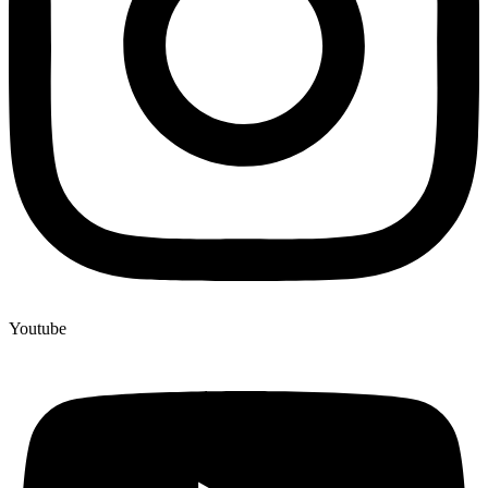
Youtube