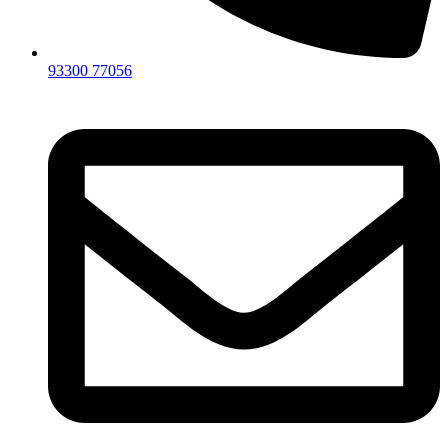
93300 77056