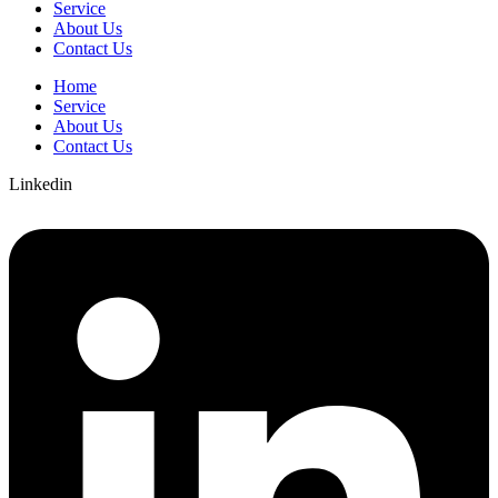
Service
About Us
Contact Us
Home
Service
About Us
Contact Us
Linkedin