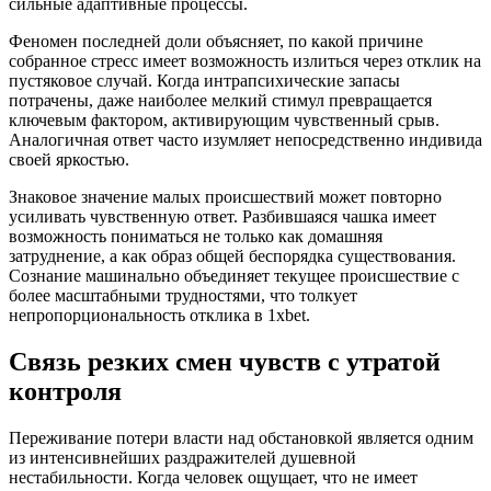
сильные адаптивные процессы.
Феномен последней доли объясняет, по какой причине
собранное стресс имеет возможность излиться через отклик на
пустяковое случай. Когда интрапсихические запасы
потрачены, даже наиболее мелкий стимул превращается
ключевым фактором, активирующим чувственный срыв.
Аналогичная ответ часто изумляет непосредственно индивида
своей яркостью.
Знаковое значение малых происшествий может повторно
усиливать чувственную ответ. Разбившаяся чашка имеет
возможность пониматься не только как домашняя
затруднение, а как образ общей беспорядка существования.
Сознание машинально объединяет текущее происшествие с
более масштабными трудностями, что толкует
непропорциональность отклика в 1xbet.
Связь резких смен чувств с утратой
контроля
Переживание потери власти над обстановкой является одним
из интенсивнейших раздражителей душевной
нестабильности. Когда человек ощущает, что не имеет