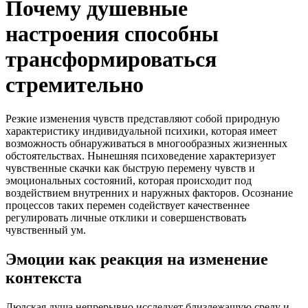
Почему душевные
настроения способны
трансформироваться
стремительно
Резкие изменения чувств представляют собой природную
характеристику индивидуальной психики, которая имеет
возможность обнаруживаться в многообразных жизненных
обстоятельствах. Нынешняя психоведение характеризует
чувственные скачки как быструю перемену чувств и
эмоциональных состояний, которая происходит под
воздействием внутренних и наружных факторов. Осознание
процессов таких перемен содействует качественнее
регулировать личные отклики и совершенствовать
чувственный ум.
Эмоции как реакция на изменение
контекста
Людская душа непрерывно исследует близлежащую среду и