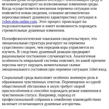
мгновенно реагирует на всевозможные изменения среды.
Когда осуществляется внезапная перемена ситуации или
появляется новая сведения, сознание автоматически
переосмысливает душевную характеристику ситуации в
1xbet-slots-online.com
. Этот процесс происходит на
подсознательном плане и имеет возможность порождать
стремительные душевные изменения.
Психофизиологические изыскания свидетельствуют, что
эмоциональная структура реагирует на перемены
существенно скорее, чем передняя кора управляется их
изучить. В следствии душевный реакция предваряет
рациональное постижение случающегося. Аналогичная
особенность невральной системы поясняет, по какой причине
персоны могут ощущать моментальные скачки
эмоционального состояния при перемене ситуации 1xbet вход.
Социальный среда выполняет особенно значимую роль в
образовании чувственных ответов. Перемещение из одной
общественной обстановки в иную требует скорой
приспособления и способен порождать резкие изменения в
чувственном статусе. Например, переход от
профессиональной собрания к семейному взаимодействию
включает отличающиеся душевные алгоритмы.