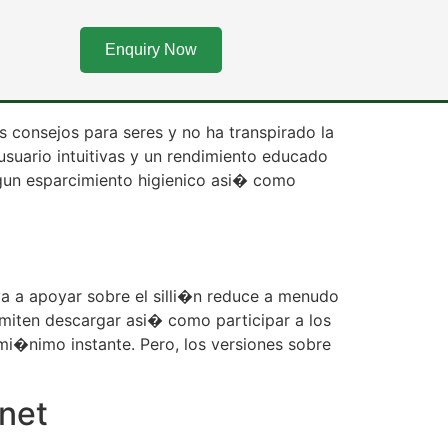
 dados en
Enquiry Now
s consejos para seres y no ha transpirado la
 usuario intuitivas y un rendimiento educado
algun esparcimiento higienico asi� como
a a apoyar sobre el silli�n reduce a menudo
rmiten descargar asi� como participar a los
i�nimo instante. Pero, los versiones sobre
rnet