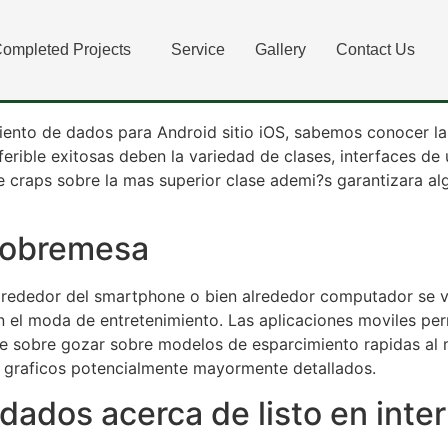
re competir a los craps
ompleted Projects
Service
Gallery
Contact Us
er sobre presto
miento de dados para Android sitio iOS, sabemos conocer la
eferible exitosas deben la variedad de clases, interfaces de
de craps sobre la mas superior clase ademi?s garantizara 
 sobremesa
alrededor del smartphone o bien alrededor computador se v
n el moda de entretenimiento. Las aplicaciones moviles pe
e sobre gozar sobre modelos de esparcimiento rapidas al m
 graficos potencialmente mayormente detallados.
dados acerca de listo en inte