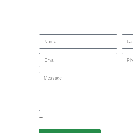
 today to
you achieve
om you!
Yes Please I would like to receive communicat