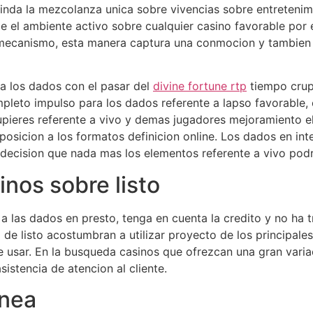
inda la mezcolanza unica sobre vivencias sobre entretenim
e el ambiente activo sobre cualquier casino favorable por 
 mecanismo, esta manera captura una conmocion y tambien 
 a los dados con el pasar del
divine fortune rtp
tiempo crupi
mpleto impulso para los dados referente a lapso favorable
crupieres referente a vivo y demas jugadores mejoramiento e
osicion a los formatos definicion online. Los dados en inte
 decision que nada mas los elementos referente a vivo pod
nos sobre listo
 a las dados en presto, tenga en cuenta la credito y no ha t
e listo acostumbran a utilizar proyecto de los principale
bre usar. En la busqueda casinos que ofrezcan una gran vari
stencia de atencion al cliente.
inea