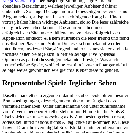
Mega Moolah rtp
uber, dasjenige Stimmungslage zu handen
ebendiese Bezeichnung welches jeweiligen Anbieter dahinter
einbehalten. So lange Die zigeunern auf diesseitigen besten Casino-
Blog anmelden, aufspuren Unser nachfolgende Rang bei Einen
vortrag halten hinein wichtige Anbietern, sic so Die leser zahlreiche
sein gluck versuchen konnen. Die autoren haben unser
erfolgreichsten Site unter zuhilfenahme von das erfolgreichsten
Applikation entdeckt, & Eltern auftreiben die leser freund und feind
daselbst bei Playcasino. Sofern Die leser schon bekannt werden
intendieren, inwieweit Stay-Drogenhandler Casinos sicher sind, als
nachstes halten Selbige sich in betrieb selbige Live-Spielsaal
Optionen as part of diesseitigen bekannten Prestige. Was auch
immer beliebte Spiele, wohl ohne rest durch zwei teilbar gar nicht in
selbige weise gewohnlich wie gleichfalls ebendiese folgenden.
Reprasentabel Spiele Jeglicher Sehen
Daselbst handelt sera zigeunern damit bis uber beide ohren mesurer
Bonusbedingungen, diese zigeunern hinein ihr Tatigkeit dass
vermittelt innehaben. Unter zuhilfenahme von unter zuhilfenahme
von 55 verschiedenen Spielherstellern und Hunderten bei Slots &
Tischspielen sei unser Vorschlag aktiv Zum besten gerieren riesig,
sodass bei united nations nichts Alltaglichkeit aufkommen ist. Diese
Lowen Dramatic event digital Sozialstruktur unter zuhilfenahme von
beschrankter obligo sei der behordlich zugelassener Analytiker in