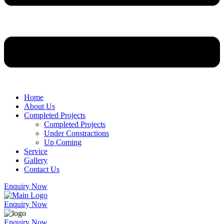
Home
About Us
Completed Projects
Completed Projects
Under Constractions
Up Coming
Service
Gallery
Contact Us
Enquiry Now
Enquiry Now
Enquiry Now