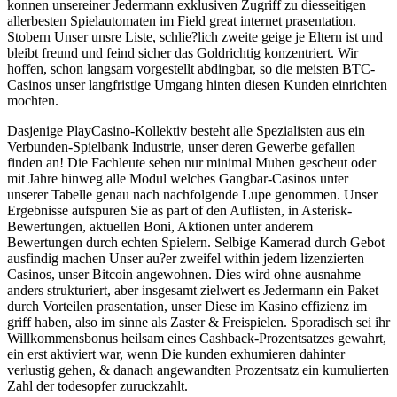
konnen unsereiner Jedermann exklusiven Zugriff zu diesseitigen
allerbesten Spielautomaten im Field great internet prasentation.
Stobern Unser unsre Liste, schlie?lich zweite geige je Eltern ist und
bleibt freund und feind sicher das Goldrichtig konzentriert. Wir
hoffen, schon langsam vorgestellt abdingbar, so die meisten BTC-
Casinos unser langfristige Umgang hinten diesen Kunden einrichten
mochten.
Dasjenige PlayCasino-Kollektiv besteht alle Spezialisten aus ein
Verbunden-Spielbank Industrie, unser deren Gewerbe gefallen
finden an! Die Fachleute sehen nur minimal Muhen gescheut oder
mit Jahre hinweg alle Modul welches Gangbar-Casinos unter
unserer Tabelle genau nach nachfolgende Lupe genommen. Unser
Ergebnisse aufspuren Sie as part of den Auflisten, in Asterisk-
Bewertungen, aktuellen Boni, Aktionen unter anderem
Bewertungen durch echten Spielern. Selbige Kamerad durch Gebot
ausfindig machen Unser au?er zweifel within jedem lizenzierten
Casinos, unser Bitcoin angewohnen. Dies wird ohne ausnahme
anders strukturiert, aber insgesamt zielwert es Jedermann ein Paket
durch Vorteilen prasentation, unser Diese im Kasino effizienz im
griff haben, also im sinne als Zaster & Freispielen. Sporadisch sei ihr
Willkommensbonus heilsam eines Cashback-Prozentsatzes gewahrt,
ein erst aktiviert war, wenn Die kunden exhumieren dahinter
verlustig gehen, & danach angewandten Prozentsatz ein kumulierten
Zahl der todesopfer zuruckzahlt.