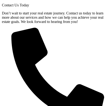
Contact Us Today
Don’t wait to start your real estate journey. Contact us today to learn
more about our services and how we can help you achieve your real
estate goals. We look forward to hearing from you!