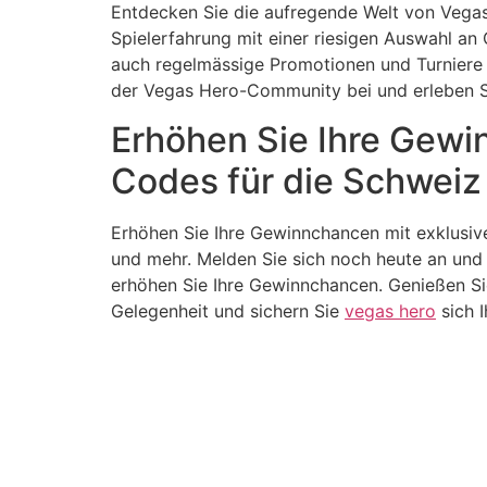
Entdecken Sie die aufregende Welt von Vegas
Spielerfahrung mit einer riesigen Auswahl a
auch regelmässige Promotionen und Turniere au
der Vegas Hero-Community bei und erleben Sie
Erhöhen Sie Ihre Gewi
Codes für die Schweiz
Erhöhen Sie Ihre Gewinnchancen mit exklusiv
und mehr. Melden Sie sich noch heute an und 
erhöhen Sie Ihre Gewinnchancen. Genießen Si
Gelegenheit und sichern Sie
vegas hero
sich 