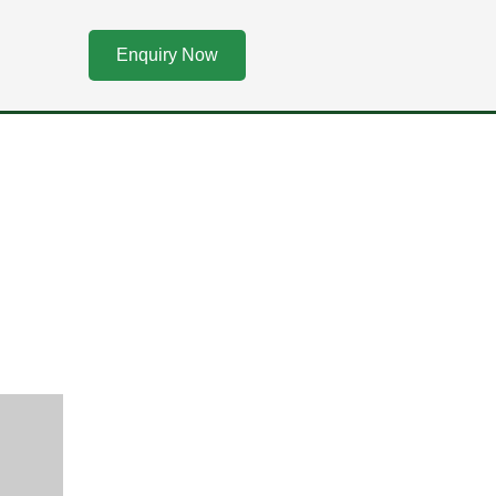
o Casino Bonus
Enquiry Now
Schweiz