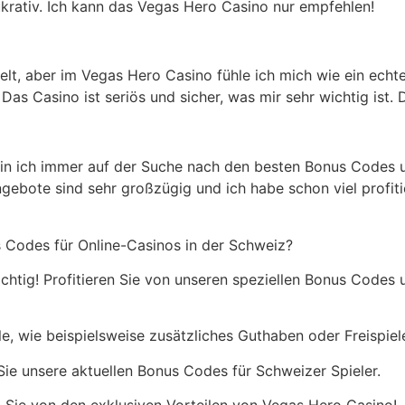
krativ. Ich kann das Vegas Hero Casino nur empfehlen!
elt, aber im Vegas Hero Casino fühle ich mich wie ein echt
. Das Casino ist seriös und sicher, was mir sehr wichtig ist
r bin ich immer auf der Suche nach den besten Bonus Codes
ngebote sind sehr großzügig und ich habe schon viel profit
s Codes für Online-Casinos in der Schweiz?
chtig! Profitieren Sie von unseren speziellen Bonus Codes 
e, wie beispielsweise zusätzliches Guthaben oder Freispiel
ie unsere aktuellen Bonus Codes für Schweizer Spieler.