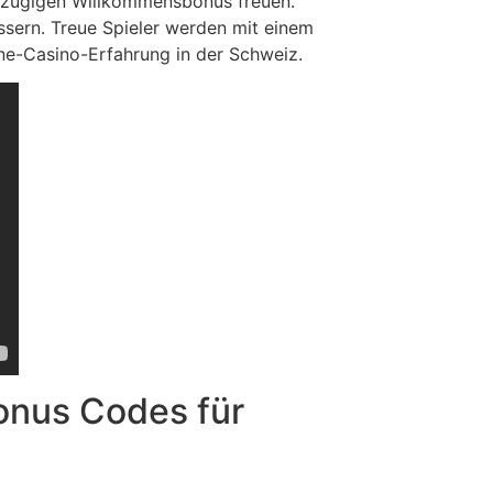
osszügigen Willkommensbonus freuen.
ssern. Treue Spieler werden mit einem
ne-Casino-Erfahrung in der Schweiz.
onus Codes für