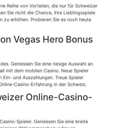
e Reihe von Vorteilen, die nur für Schweizer
n Sie nicht die Chance, Ihre Lieblingsspiele
n zu erhöhen. Probieren Sie es noch heute
 von Vegas Hero Bonus
des. Geniessen Sie eine riesige Auswahl an
rall mit dem mobilen Casino. Neue Spieler
n Ein- und Auszahlungen. Treue Spieler
Online-Casino-Erfahrung in der Schweiz.
eizer Online-Casino-
asino-Spieler. Geniessen Sie eine breite