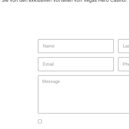
n Sie von den exklusiven Vorteilen von Vegas Hero Casino!
 today to
you achieve
om you!
Yes Please I would like to receive communicat