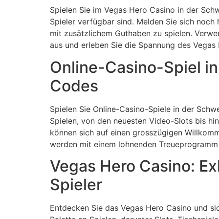
Spielen Sie im Vegas Hero Casino in der Schw
Spieler verfügbar sind. Melden Sie sich noch 
mit zusätzlichem Guthaben zu spielen. Verwe
aus und erleben Sie die Spannung des Vegas 
Online-Casino-Spiel in
Codes
Spielen Sie Online-Casino-Spiele in der Schw
Spielen, von den neuesten Video-Slots bis hin
können sich auf einen grosszügigen Willkomme
werden mit einem lohnenden Treueprogramm be
Vegas Hero Casino: Ex
Spieler
Entdecken Sie das Vegas Hero Casino und sich