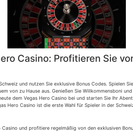
ero Casino: Profitieren Sie v
Schweiz und nutzen Sie exklusive Bonus Codes. Spielen Sie
em von zu Hause aus. Genießen Sie Willkommensboni und an
heute dem Vegas Hero Casino bei und starten Sie Ihr Abente
as Hero Casino ist die erste Wahl für Spieler in der Schwei
ro Casino und profitiere regelmäßig von den exklusiven Bon